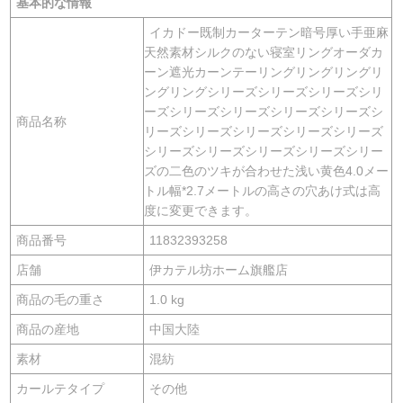
基本的な情報
イカドー既制カーターテン暗号厚い手亜麻
天然素材シルクのない寝室リングオーダカ
ーン遮光カーンテーリングリングリングリ
ングリングシリーズシリーズシリーズシリ
ーズシリーズシリーズシリーズシリーズシ
商品名称
リーズシリーズシリーズシリーズシリーズ
シリーズシリーズシリーズシリーズシリー
ズの二色のツキが合わせた浅い黄色4.0メー
トル幅*2.7メートルの高さの穴あけ式は高
度に変更できます。
商品番号
11832393258
店舗
伊カテル坊ホーム旗艦店
商品の毛の重さ
1.0 kg
商品の産地
中国大陸
素材
混紡
カールテタイプ
その他