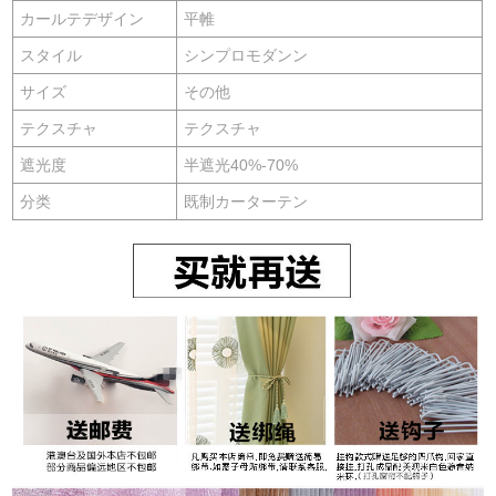
カールテデザイン
平帷
スタイル
シンプロモダンン
サイズ
その他
テクスチャ
テクスチャ
遮光度
半遮光40%-70%
分类
既制カーターテン