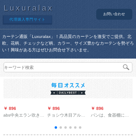
Luxuralax
お問い合わせ
代理購入専門サイト
カーテン通販「Luxuralax」！高品質のカーテンを激安でご提供。北
欧、花柄、チェックなど柄、カラー、サイズ豊かなカーテンを勢ぞろ
い！興味がある方はぜひお問合せ下さいませ。
￥ 896
￥ 896
￥ 896
￥
abs中央エラン吹き出
チョシウ木目アルミ
パンは、食器棚にカ
し口百葉グリル延長
ン静音レオテルはロ
ーリングしないでく
排风口単層二階可調
マの太の棒洋風実木
ださい。布のアロー
オタダカン回風マク
柚木色-ダブルポルは
ンを遮らないでくだ