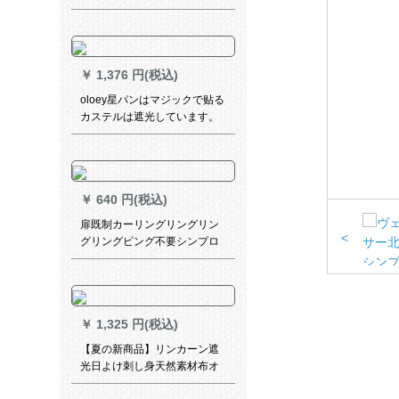
調オタダカン回風マク単層シ
ラタ350*350
￥
1,376 円(税込)
oloey星パンはマジックで贴る
カステルは遮光しています。
小羽音ネットの红姫系寝室を
イントストとします。カータ
ースタッドは幅が1.5*2(短い
してもいいです。)面の魔青フ
￥
640 円(税込)
ーは星です。
扉既制カーリングリングリン
<
グリングピング不要シンプロ
モ厚くて手オーダカーターテ
テテン寝室リビリングホーテ
ベルダー短カータテテン半カ
ーン遮光カーン花瓶青イ3メト
￥
1,325 円(税込)
ル幅*高さ2.3パンチ1枚
【夏の新商品】リンカーン遮
光日よけ刺し身天然素材布オ
ーダダテーテ―ン掃き出窓か