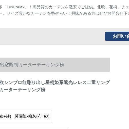
販「Luxuralax」！高品質のカーテンを激安でご提供。北欧、花柄、チ
ー、サイズ豊かなカーテンを勢ぞろい！興味がある方はぜひお問合せ下
お問い
出窓既制カーターテーリング粉
欧シンプロ红彫り出し星柄姫系遮光レレス二重リング
カーターテーリング粉
莫蘭迪-粉灰(布+紗)