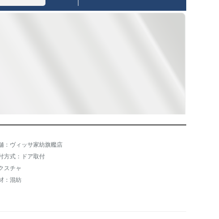
舗：ヴィッサ家紡旗艦店
付方式：ドア取付
クスチャ
材：混紡