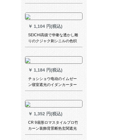
テムシステムシステムシステ
ムシステムシステムシステム
システムシステム遮光リング
ビル寝室ベレスト书房扫き出
￥
1,104 円(税込)
し窓レン7333-半遮光布-打孔
既制カーテーン幅1.9*2.7メト
SEICHI高级で华奢な透かし雕
ル（*2枚）
りのクジャク刺シニルの色织
のテ-ンレンレンレンレンカー
ンテ-ジのテ-ンカーリングテ-
ジジの别荘リングビエン中式
书房オルウェルカータ-テルテ
￥
1,184 円(税込)
ルテルテルテルテルテルテル
テルテルテルテルテルテル
チョシショウ电动のイムゼー
ン寝室遮光のイダンカーター
テ`ン
￥
1,352 円(税込)
CR 9扇形ロマスタイルプロ竹
カーン装飾背景断热玄関遮光
茶室蓮根婷MK-ZL 19-05