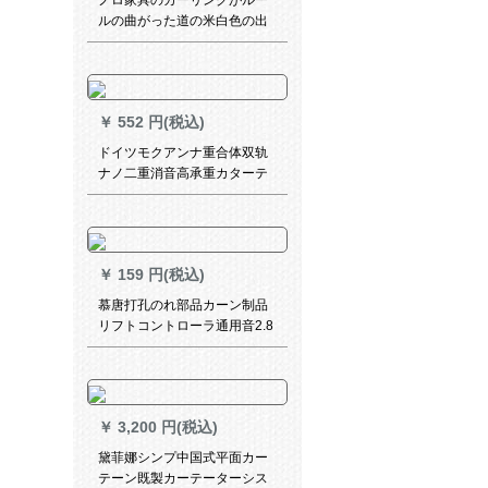
ノロ家具のカーリングがルー
ルの曲がった道の米白色の出
窓ラスカーラーのテ`ンが曲が
っています。トレープレルの
二重レ-ルの高い荷重を受けま
す。
￥
552 円(税込)
ドイツモクアンナ重合体双轨
ナノ二重消音高承重カターテ
ン轨道レンダーダーカーンダ
ーダーダーダーダーダーダー
ダーダーダーダーダーダーダ
ーダーダーダーダーダーダー
￥
159 円(税込)
ダーダーダースタースタース
タースタースタースタースタ
慕唐打孔のれ部品カーン制品
ースタースタースター白XY-
リフトコントローラ通用音2.8
FG 04-701
cmアルミン上棒部品
￥
3,200 円(税込)
黛菲娜シンプ中国式平面カー
テーン既製カーテーターシス