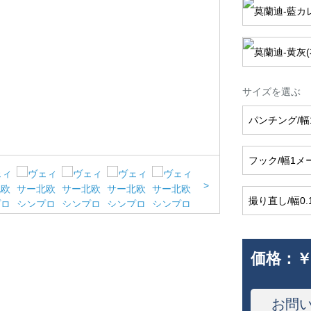
サイズを選ぶ
パンチング/
フック/幅1
>
撮り直し/幅0
価格：
￥
お問