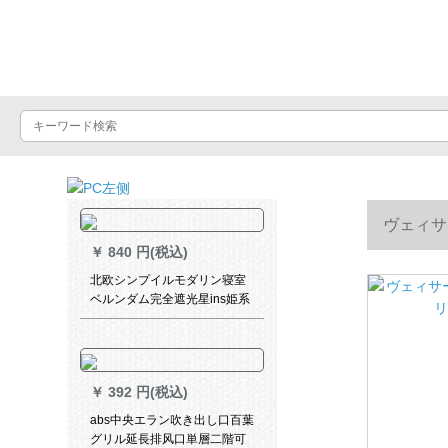
Luxuralax
ヴェィサ
￥
840 円(税込)
北欧シンプイルモダリン寝室
ベルンダム完全遮光星ins姫系
カーディィン二重ガゼル一体
星の布
￥
392 円(税込)
abs中央エラン吹き出し口百葉
グリル延長排风口単層二階可