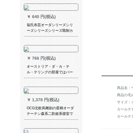
ら窓から外窓寝室ベランダ既
製カーターテー掛十分金（掛
十分金）1.8枚x 2.4高
￥
640 円(税込)
翁氏布芸オーダシリーズシリ
ーズシリーズシリーズ既制カ
ーン遮光寝室リビアン供部屋
既制カーターターテータ田園
小星オシリーズテーンの青い
星-打孔デカン(送孔リング)幅
￥
766 円(税込)
2.0*高1.8枚
オーストリア・ダ・カ・テ
ル・テリングの部屋ではバー
スキー断热アイデアオースト
リア・ウォード・ウェルド・
カーンの书斎が升降していま
す。ライトの乳白色の一平方
商品の毛の
￥
1,378 円(税込)
メートルメートになります。
サイズ：
OCG北欧风雕刻の星柄オーダ
カールテ
テーテン森系二阶姫系寝室で
カールテ
梦に见るロマスーピンククカ
リービ姫粉フ2メトオルダカン
ン高さが変化します。