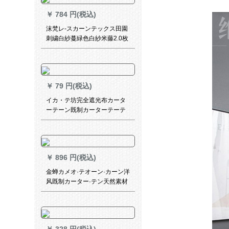
￥
784 円(税込)
沫梵レ-スカーンテックス田園
刺繍白紗蔓緑色白紗米藤2.0枚
X 2.5高.フーク1枚
￥
79 円(税込)
イカ・テ坊完全遮光布カータ
ーテーン既制カーターテーテ
ートシリーズシリーズシリー
ズシリーズシリーズシリーズ
シリーズンサンバスザック布
ベベルベルベルダウン窓寝室
￥
896 円(税込)
リビグ光透過性UVカート逸品
完全遮光両面銀【狭帯Sフー
金蝉カメオ·テオーン·カーン洋
ク】幅1.0*高1.4【両衝撃量】
风既制カーター·テン天然素材
の花を遮光した寝室の窓カー
ターテーテン尊贵龙纹布カー
ン-打孔は何メトルですか？