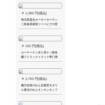
￥
1,380 円(税込)
韩式星遮光カーターターテン
二阶姫系寝室リーベビグの窓
レビのカーターテンダーダー
ダー水色レス1.5 X 2.7
￥
152 円(税込)
カーテーテン吊り革ナノ静音
圏フトラックトラック専门用
つり轮30个1件
￥
1,703 円(税込)
魔方拉珠のれん百葉窓モダリ
ル遮光のれんキンキンキンフ
ーテテティーティーティーテ
ィーティーティー