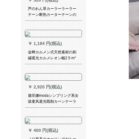
￥
328 円(税込)
芦のれん草カーラーラーラー
テーン断热カーターテーンの
遮日遮装复古リフト竹カータ
ーテーンの逸品1.5メトル幅*2
メトル高
￥
1,184 円(税込)
金蝉カルメン式天然素材の刺
繍遮光カルメレオン幅2.5 m*
高さ2.7 m(ファンク/打孔)一枚
￥
2,920 円(税込)
黛菲娜modaシンプリング系女
孩童风遮光既制カーンテーラ
ーテン扫き出し窓レガッテ寝
室子供给部屋6916-完全遮光
布-フーク既制カーン幅2.4*2.7
メトル高-シンゲルB
￥
400 円(税込)