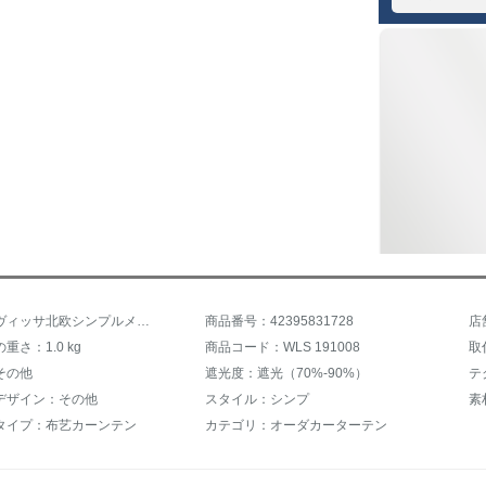
商品名：ヴィッサ北欧シンプルメットレッド彫刻星柄姫系遮光レレステージ二重リングベッドルーム出窓既製カーンテーンンテーンダカーンテージ（布＋紗）フック/1メートル幅（数メートルで何メートル撮りますか？）
商品番号：42395831728
店
重さ：1.0 kg
商品コード：WLS 191008
取
その他
遮光度：遮光（70%-90%）
テ
デザイン：その他
スタイル：シンプ
素
タイプ：布艺カーンテン
カテゴリ：オーダカーターテン