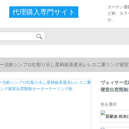
カーテン通
代理購入専門サイト
ど柄、カラ
せ。
ー北欧シンプロ红彫り出し星柄姫系遮光レレス二重リング寝室
ヴェィサー北
寝室出窓既制
色を選択