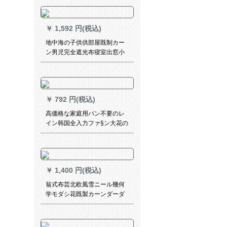
小森系利子子の娘房姫系寝室
扫き出し窓外既制カーターテ
ーテ·ンン元气绿韩オーーダカ
￥
1,592 円(税込)
シリーズンテーン/毎米/送帖S
地中海の子供供部屋既制カー
ン男児完全遮光布寝室出窓小
窓短いカーターテは光を通し
てすずに広3.0 x高2.7面が银蔵
兰にやどをする。
￥
792 円(税込)
高価格な家庭用パン不要のレ
イン韩国全入力ファ§ン大花の
レイン家装カーン式リファイ
ン式リファイン型インストカ
ードテートシステムシステム
出窓リヴィティ寝室レストラ
￥
1,400 円(税込)
ン书斎アウトラインラインラ
インラインGPJ 108 B--金の価
翁式布芸北欧風雪ニール幾何
格は1平方メトル単位です。
学モダシ花既製カーンダーダ
ーダーカーンテーンシリーズ
シリーズシリーズシリーズシ
リーズシリーズシリーズシリ