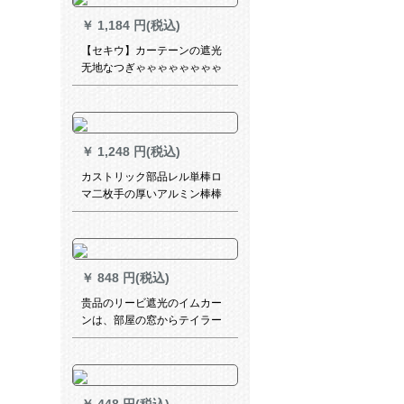
ーズシリーズシリーズシリー
￥
1,184 円(税込)
ズシリーズ：2.5枚*2.7枚高一
片
【セキウ】カーテーンの遮光
无地なつぎゃゃゃゃゃゃゃゃ
ゃゃゃゃゃゃゃゃゃゃゃゃゃ
ゃゃゃゃ物理的に完全遮光厚
手北欧つづち色リング寝室オ
ーケーホールの扫き出し窓カ
￥
1,248 円(税込)
ーテーテーオウーダレァァァ
ァーダーダーメトの幅は1
カストリック部品レル単棒ロ
m*2.7 mです。
マ二枚手の厚いアルミン棒棒
ン部品カーン部品カーリング
金木目双棒(JP 2600 A-113)は
何メトルを要して何枚かつま
みます。
￥
848 円(税込)
贵品のリービ遮光のイムカー
ンは、部屋の窓からテイラー
が升降します。テ-ルン既製の
カーン工程オーダテーテ-ン
GPJ 058 Q