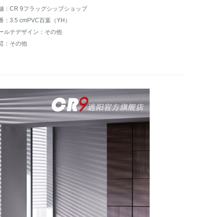
舗：CR 9フラッグシップショップ
番：3.5 cmPVC百葉（YH）
ールテデザイン：その他
芸：その他