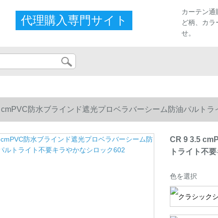
カーテン通
代理購入専門サイト
ど柄、カラ
せ。
 3.5 cmPVC防水ブラインド遮光プロベラバーシーム防油パルト
CR 9 3.
トライト不要
色を選択