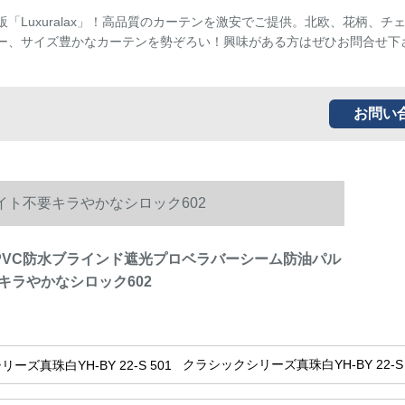
販「Luxuralax」！高品質のカーテンを激安でご提供。北欧、花柄、チ
ー、サイズ豊かなカーテンを勢ぞろい！興味がある方はぜひお問合せ下
お問い
ライト不要キラやかなシロック602
5 cmPVC防水ブラインド遮光プロベラバーシーム防油パル
キラやかなシロック602
クラシックシリーズ真珠白YH-BY 22-S 