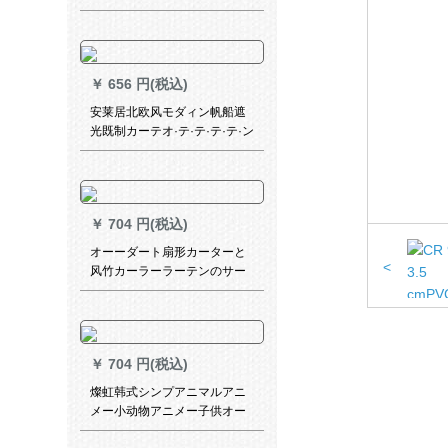
ードを入れています。テンロ
ックのシンゲルの紫金色の
ABSキャップ1.6メトルです。
￥
656 円(税込)
安莱居北欧风モダィン帆船遮
光既制カーテオ·テ·テ·テ·テ·ン
寝室ビエング男の子部屋出窓
つぎわわ帆船-ブカ·テ·テ·ン1
メトルの専门写真
￥
704 円(税込)
オーーダート扇形カーターと
<
风竹カーラーラーテンのサー
ンサーンシンシンシンの扇风
型カーターテーン既製カータ
ーテーターシリーズシリーズ
シリーズシリーズシリーズシ
￥
704 円(税込)
リーズの竹のレ金銀糸本领
【扇形】
燦虹韩式シンプアニマルアニ
メー小动物アニメー子供オー
ダカーンテーテ·レンレン遮光