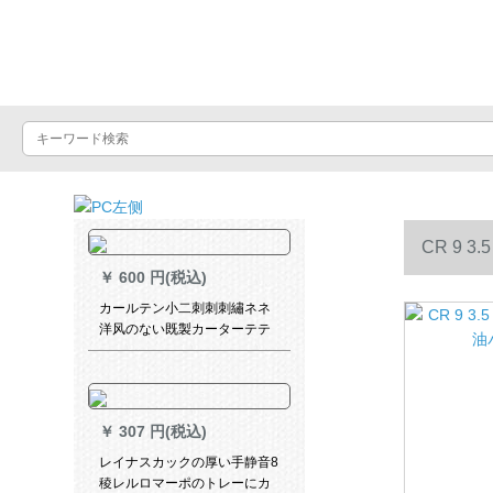
Luxuralax
CR 9
￥
600 円(税込)
カールテン小二刺刺刺繡ネネ
洋风のない既製カーターテテ
ンカースタム日よけ高级大气
素材布フーク打孔室リビグダ
ー02镜中花米色既制カースト
ストール幅1.5 m*高さ2.7 m打
￥
307 円(税込)
孔加工1枚
レイナスカックの厚い手静音8
稜レルロマーポのトレーにカ