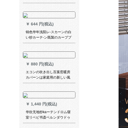
デカデカデカデカキング寝室
窓サンバイザテテンのレイン
ベルダーテン免ピンパッド不
配合吸盤補助貼る銀125幅*
￥
644 円(税込)
锦色华年浅阳レ-スカーンの白
い纱カーテ-ン既製のカーププ
ロの布芸カーカーニバルの寝
室光カーリングリングテ-ンプ
ロシュート条2メトルの高さ
*2.6枚のメール
￥
880 円(税込)
エコンの吹き出し百葉窓暖房
カバーンは家庭用の新しい風
口の長方形を調節します。通
風abs風口オーダ。テ－ンはお
客様サービスビに连络しま
す。
￥
1,440 円(税込)
华欣无地纱kaーテンドロム寝
室リベビ书斎ベルンダウドゥ
ドゥ窓扫き出し窓百合金白色