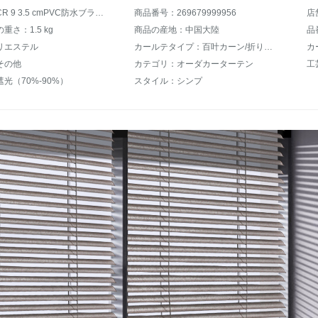
商品名：CR 9 3.5 cmPVC防水ブラインド遮光プライバシー防油パルムトイレジッチはきらびやかでないシルク淡雅黄YH-BY 22-S 602
商品番号：269679999956
店
重さ：1.5 kg
商品の産地：中国大陸
品
リエステル
カールテタイプ：百叶カーン/折りカーラーテン/垂直カーン
カ
その他
カテゴリ：オーダカーターテン
工
光（70%-90%）
スタイル：シンプ