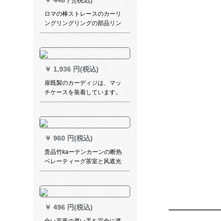
￥
448 円(税込)
ロマの棒ストレースのカーリ
ングリングリングの部品リン
グリングリングリングリング
リングリングリングの部品リ
ングリングリングリングリン
グリングリングリングリング
￥
1,936 円(税込)
リングリングのカーリングリ
ングリングリングのボンテー
扉既製のカーディジは、マッ
クの内径は38 mm 40です。
チケースを装着しています。
星の金を遮光して寝室の少女
の透かし网の赤いins姫系ショ
ッカーテルテルテルの寝室の
ベルダウウィンドウ出张棒
￥
960 円(税込)
【少女粉】布+纱+カーターテ
テン1.8枚x 2.0高
贵品竹kaーテンカーンの断热
ベレーティーグ茶室と风遮光
パソルラカンテーンダーのテ-
ルンGPZ 039 X
￥
496 円(税込)