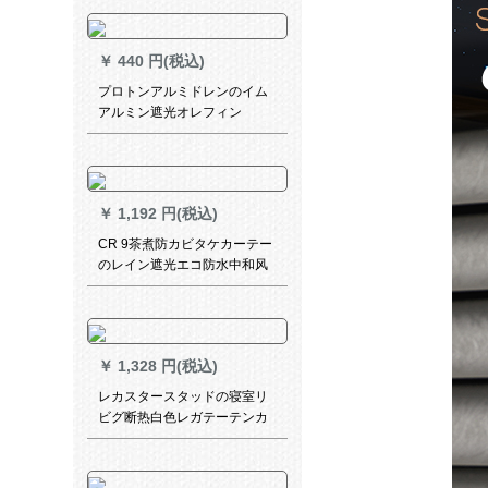
レストームスタイルべージュ
ラシープロの纱618070-012
メ-トル幅*2.7メトルトル
￥
440 円(税込)
プロトンアルミドレンのイム
アルミン遮光オレフィン
￥
1,192 円(税込)
CR 9茶煮防カビタケカーテー
のレイン遮光エコ防水中和风
茶楼书房室外オレンジ-A SL-
ZL 04-43
￥
1,328 円(税込)
レカスタースタッドの寝室リ
ビグ断热白色レガテーテンカ
ーンンテーダー2.5*2.7高い洋
風の刺レース—打孔