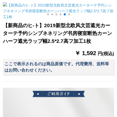
ダクトダクトダクト
カーターテテン
银イオン抗菌レベ
ン
ダクトダクトダクト
ル・アンドゥ抗菌レ
ダクトダクトダクト
ベルジェ布カーン-フ
ダクトダクトダクト
ーク既製カートン幅
【新商品のヒ-ト】2019新型北欧风文芸遮光カー
ダクトダクトダクト
3.2メトル高2.7枚
ターテ予约シンプネネリング书房寝室断热カーン
ダクトダクトダクト
ダクト
ハーフ遮光ラップ幅2.5*2.7高フ加工1枚
￥ 1,592
円(税込)
ここで表示されるのは商品原価です。代理費用、送料等
はお問い合わせください。