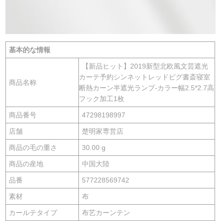
基本的な情報
【新品ヒット】2019新型北欧風文芸遮光
カーテ予約シンネットレッドビグ書斎寝室
商品名称
断熱カーン半遮光ランプ-カラー幅2.5*2.7高
フック加工1枚
商品番号
47298198997
店舗
楚明家専営店
商品の毛の重さ
30.00 g
商品の産地
中国大陸
品番
577228569742
素材
布
カールテタイプ
布艺カーンテン