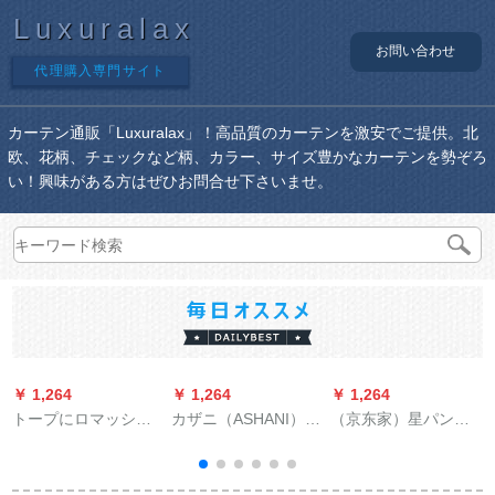
Luxuralax
お問い合わせ
代理購入専門サイト
カーテン通販「Luxuralax」！高品質のカーテンを激安でご提供。北
欧、花柄、チェックなど柄、カラー、サイズ豊かなカーテンを勢ぞろ
い！興味がある方はぜひお問合せ下さいませ。
￥ 1,264
￥ 1,264
￥ 1,264
￥
トープにロマッシュ
カザニ（ASHANI）オ
（京东家）星パンは
を25 mm半通してい
ーダのテ－ン新中国
マジックをしないで
ます。
式カトリック松鶴延
贴るカーターテを遮
年山水国画リビン寮
光して羽音ネットの