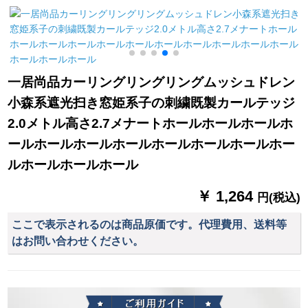
遮光茶楼ホーテ出窓
红姫系寝室を设けま
ベランダ荘のレ－ト
す。カーターテンは
断熱S 0395-鴻運カス
幅2*2.7枚でベルジェ
トン-フック1枚のメ
フ星を结び付けま
テルが必要ですか？
す。
一居尚品カーリングリングリングムッシュドレン
小森系遮光扫き窓姫系子の刺繍既製カールテッジ
2.0メトル高さ2.7メナートホールホールホールホ
ールホールホールホールホールホールホールホー
ルホールホールホール
￥ 1,264
円(税込)
ここで表示されるのは商品原価です。代理費用、送料等
はお問い合わせください。