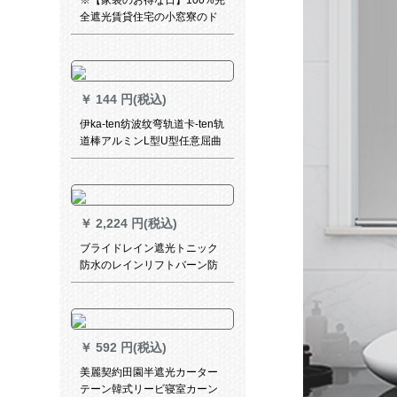
※【家装のお得な日】100%完
全遮光賃貸住宅の小窓寮のド
アッパイは、簡易メニをライ
ンにしたものです。既制のカ
ーリングジッは7019%遮光银
星ピンクの布1.5メトル幅1.8
￥
144 円(税込)
メトルの高さになっていま
す。
伊ka-ten纺波纹弯轨道卡-ten轨
道棒アルミンL型U型任意屈曲
レアルノレ-ルジップ装备
￥
2,224 円(税込)
ブライドレイン遮光トニック
防水のレインリフトバーン防
油パン不要电动家庭用国色天
香-1
￥
592 円(税込)
美麗契約田園半遮光カーター
テーン韓式リービ寝室カーン