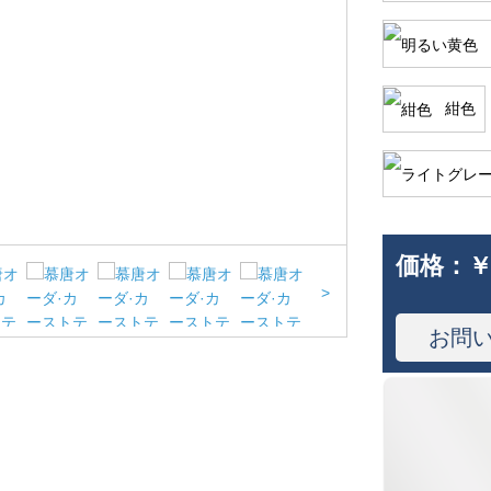
紺色
価格：
￥
>
お問