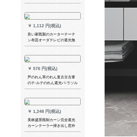
ビル田園-布(打孔)1.5メトル幅
x 2.7高一片
￥
1,112 円(税込)
良い家既製のカーターテーテ
ン布芸オーダテレビの遮光無
味ビルの幅は3.0 m*高2.5 m.フ
ル1枚
￥
576 円(税込)
芦のれん草のれん复古古古葦
のテ-ルテのれん遮光パ-ラソル
のれん竹カーン1.8メ-トル幅3
メ-トル长さん
￥
1,248 円(税込)
美林盛景既制カーン完全遮光
カーンテーラー掃き出し窓外
窓リビン寝室オーダカーン秋