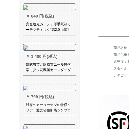
屋カーターターテーンの材料
の短い米黄色+ピンの穴を注文
して、枚メメトルの材料金を
￥
840 円(税込)
计算します。
完全遮光カーテテ厚手既制カ
ーテマティック*高2.0 m厚手
环境保护料両面银【狭帯Sフォ
ーク】
商品毛重量：
￥
1,400 円(税込)
遮光度：遮
翁式布芸北欧風雪ニール幾何
スタイル
学モダシ花既製カーンダーダ
カテゴリ
ーダーカーンテーンシリーズ
シリーズシリーズシリーズシ
リーズシリーズシリーズシリ
ーズシリーズシリーズシリー
￥
799 円(税込)
ズシリーズ：2.5枚*2.7枚高一
片
既存のカーターテジの特価ク
リアー遮光寝室断热シンプロ
モアの窓の布UVカーターテテ
リングの打孔タワワ高2.7メト
ル幅3.5メトル