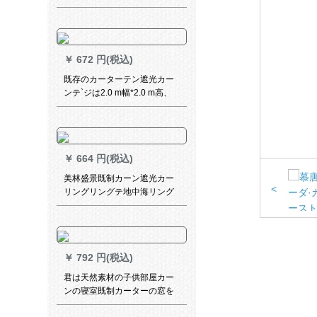
グリング寝室遮光カーターテ
ーン遮光テープテープのリン
グ厚手日よけ布布ショパーテ
ーテーリングリングリングリ
￥
672 円(税込)
ングリングバッグの単纯片装
（ロマポールを除く）2.0高级
既存のカーターテン遮光カー
片
ンテ`ジは2.0 m幅*2.0 m高、
打孔1枚をインスト`ルしない
でください。
￥
664 円(税込)
美林盛景既制カーン遮光カー
<
リングリングテ地中海リング
寝室出窓扫き出し窓简韵-119
布-カレン色打孔加工(ナノリン
グリング送り)/一メトール価格
格
￥
792 円(税込)
君は天然素材の子供部屋カー
ンの寝室既制カーターの窓を
遮光した韩式姫系男の子の部