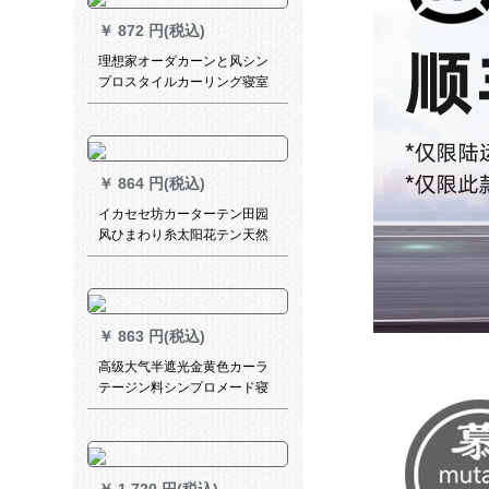
￥
872 円(税込)
理想家オーダカーンと风シン
プロスタイルカーリング寝室
日本记忆定型1级遮光布カータ
ーターテンヒーカラーオーシ
ャン毎米
￥
864 円(税込)
イカセセ坊カーターテン田园
风ひまわり糸太阳花テン天然
素材刺繍断热ベロダンレシリ
ーズ3.0メトル幅*2.7メトルの
高パンチ式可改高さ
￥
863 円(税込)
高级大气半遮光金黄色カーラ
テージン料シンプロメード寝
室既制カーララゴンドラ3 X高
2.7フルク