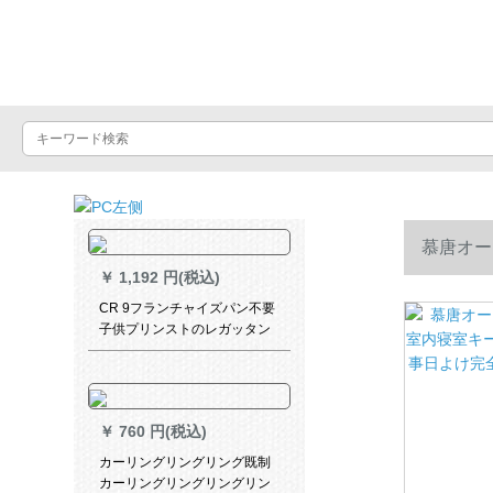
Luxuralax
慕唐オー
￥
1,192 円(税込)
日よけ完全
CR 9フランチャイズパン不要
子供プリンストのレガッタン
遮熱遮光漫画ベビの寝室図案
プリンストの海賊WS-JL 110-
016
￥
760 円(税込)
カーリングリングリング既制
カーリングリングリングリン