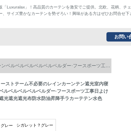
販「Luxuralax」！高品質のカーテンを激安でご提供。北欧、花柄、チ
ー、サイズ豊かなカーテンを勢ぞろい！興味がある方はぜひお問合せ下
お問い
ーンベルベルベルベルベルベルダー·フースポーツ工事
カーストテーム不必要のレインカーンテン遮光室内寝
ベルベルベルベルベルダー·フースポーツ工事日よけ
遮光遮光遮光布防水防油昇降手ラカーテテン水色
シガレット？グレー