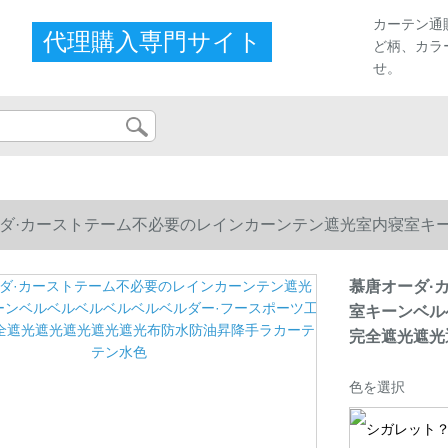
カーテン通
代理購入専門サイト
ど柄、カラ
せ。
ダ·カーストテーム不必要のレインカーンテン遮光室内寝室キ
遮光遮光遮光遮光遮光布防水防油昇降手ラカーテテン水色
慕唐オーダ·
室キーンベル
完全遮光遮光
色を選択