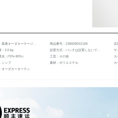
商品名称：慕唐オーダカーテージカスタムパンチー不要のレカーンテーン遮光ホーム寝室キルティングベルベルウッド工事日よけ完全遮光遮光遮光遮光布防水防油昇降カーンディーン青
商品番号：238009032166
店
3.0 kg
設置方式：パンチは設置しないでください。
サ
光（70%-90%）
工芸：その他
カ
：シンプ
素材：ポリエステル
カ
：オーダカーターテン