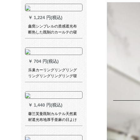
叶-6017布-米色2.0メート幅
*2.7メトル高サーク1枚（高さ
を修正可能）
￥
1,224 円(税込)
鑫窩シンプレルの质感遮光布
断热した既制のカールテの寝
室リビグの日よけけ布フルコ
ート既制カーン厚手両面ジカ
ド扫出窓xw八字花-紫布(ショ
ートカット)
￥
704 円(税込)
乐巢カーリングリングリング
リングリングリングリング寝
室扫き出窓のおぼろ风情図1メ
トール幅価格
￥
1,440 円(税込)
馨兰芙曼既制カルテル天然素
材遮光布地厚手亜麻の日よけ
断热リング寝室无地オーダカ
ーターテン既制カーンテーク
幅3.0*高2.7-フーク加工(一枚)