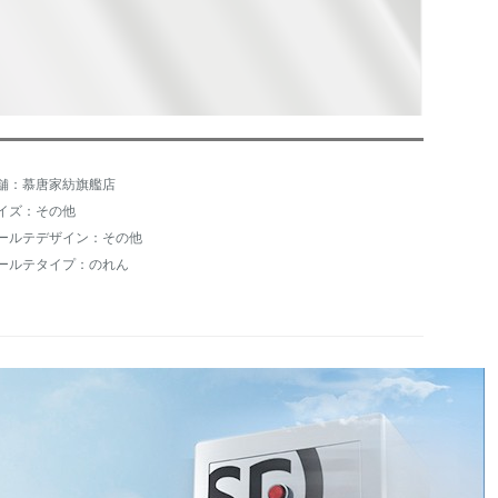
舗：慕唐家紡旗艦店
イズ：その他
ールテデザイン：その他
ールテタイプ：のれん