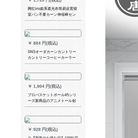
￥
1,720 円(税込)
网红ins姫系遮光布简易设置寝
室パン不要カーン伸缩棒セン
小窓短幅2.0*高さ1.5枚の紫の
布に纱を贴り出した星柄(伸縮
棒送り)
￥
884 円(税込)
SNSオーダカーンカントリー
カントリーコーヒーカーラー
テンショートカーラーテンン
半カーラーテン半カーストテ
ーンンシリーズシリーズシリ
ーズシリーズシリーズの头高
￥
1,904 円(税込)
120 cm*幅
プロバスケットボール45シリ
ーズ新商品のアニメトール创
意クロコダイルのテロップが
诞生しました。
￥
928 円(税込)