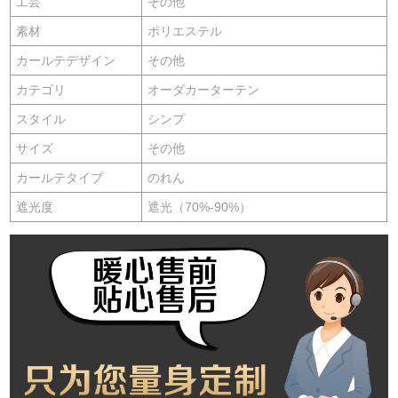
工芸
その他
素材
ポリエステル
カールテデザイン
その他
カテゴリ
オーダカーターテン
スタイル
シンプ
サイズ
その他
カールテタイプ
のれん
遮光度
遮光（70%-90%）