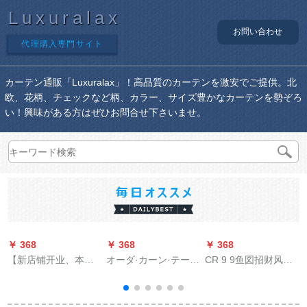
Luxuralax
お問い合わせ
代理購入専門サイト
カーテン通販「Luxuralax」！高品質のカーテンを激安でご提供。北
欧、花柄、チェックなど柄、カラー、サイズ豊かなカーテンを勢ぞろ
い！興味がある方はぜひお問合せ下さいませ。
￥ 368
￥ 368
￥ 368
￥
【新店铺开业、本冲
オーダ·カーン·テーン
CR 9 9鱼図招财风水
撃量を损なう】厚手
寝室遮光既制カータ
プリンスト竹カマー
完全遮光ブオーダ遮
ー·テーン·テーンンン
テ中和风遮光玄関背
光テーン遮光既制カ
出窓刺繍糸糸洋风二
景断热茶楼9鱼図-1