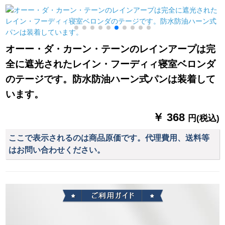
ーターテーン生の寝
重カーター06上品洋
MK-ZL 47-01
室リビングUVカータ
风布布加纱一体
ー断热ベトナイト厚
い手暗号高强度完全
オーー・ダ・カーン・テーンのレインアープは完
遮光布(狭帯送りフ
全に遮光されたレイン・フーディィ寝室ベロンダ
ル)2.2幅
のテージです。防水防油ハーン式パンは装着して
います。
￥ 368
円(税込)
ここで表示されるのは商品原価です。代理費用、送料等
はお問い合わせください。