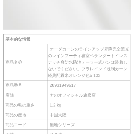
基本的な情報
オーダカーンのラインアップ昇降完全遮光
のレインフーティ寝室ベランダートイレス
商品名称
ナッチ窓防水防油テーラー式パンは装着し
ないでください。ブラレインド既制カーン
経典配置米オレンジ色b 103
商品番号
28931949517
店舗
ナのオフィシャル旗艦店
商品の毛の重さ
1.2 kg
商品の産地
中国大陸
商品コード
無地シリーズ