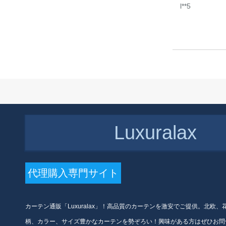
可以オシリーズステムン扫き
l**5
出し窓カーターターテーン适
应出窓寝室リングリング遮光
ブティックテーン(カーリング
￥
800 円(税込)
テーン)フューン
锦织园リング白纱既制カープ
プロプロモーションプロモー
ション写真*2.5メトル高打孔
可改高さ
￥
800 円(税込)
Luxuralax
北欧盆栽の小森系植物の田園
遮光カーディップシル書房に
あるリーガー葉植物掃き出し
窓B 0321盆栽A紗-フーク幅1
メトル/くつかの写真を撮りま
代理購入専門サイト
す。
￥
799 円(税込)
既存のカーターテジの特価ク
カーテン通販「Luxuralax」！高品質のカーテンを激安でご提供。北欧
リアー遮光寝室断热シンプロ
モアの窓の布UVカーターテテ
柄、カラー、サイズ豊かなカーテンを勢ぞろい！興味がある方はぜひお問