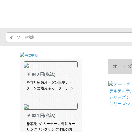
Luxuralax
オー・ダ
￥
640 円(税込)
シリーズシ
酔饰り家纺オーダン既制カー
ターン窓遮光布カーターテ-ン
寝室ベロダ断热カーターテー
テ-ン厚い手布家居リングビン
桃の花2枚*2.7高フルピニング
1枚
￥
624 円(税込)
雅菲伦·ダ·カーテーン既製カー
リングリングリング洋風の透