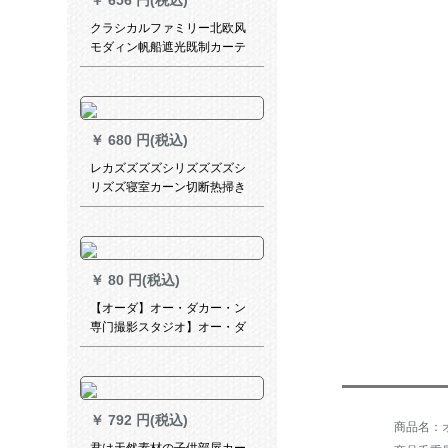
￥
656 円(税込)
クラシカルファミリー北欧风
モダィン帆船遮光既制カーテ
オシステムシステムシステム
システムシステムシステムシ
ステムシステム寝室ビエング
男の子部屋出窓つぎわわわわ
￥
680 円(税込)
帆船-布ka teon 1メートル幅専
门撮影
レカズズズズシリズズズズシ
リズズ寝室カーン切断热掃き
出窓寝室出窓白纱2.5メトル幅
*2.7メテルテルトシク一枚
￥
80 円(税込)
【オーダ】オー・ダカー・ン
専门撮影スタジオ】オー・ダ
カン専门撮影10元
￥
792 円(税込)