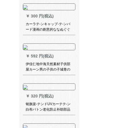
ンサーパンパンパン防cabi-の
太のテープ茶70%遮光半竹カ
ーン-1平方メート価格
￥
300 円(税込)
カーラテ-ンキャップ-テ-ンバ
ード漫画の創意的ななぬぐぐ
るのみ-ンドバーナとサールの
青い色
￥
592 円(税込)
伊佳仁地中海天然素材子供部
屋カーン男の子供の子城青の
星韩式亜麻遮光布YJ 625 bru
オーダ
￥
320 円(税込)
铭旗楽-テンドUVカーテテ-ン
白布バトン老化防止补助部品
天象上質ベト20 m