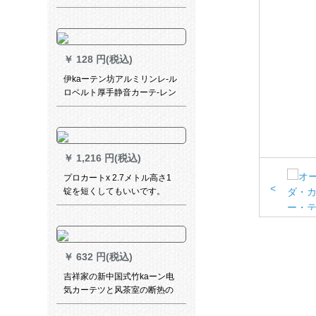
かし彫刻りの水溶刺繍モダ·寝
室田園シン半遮光米黄
￥
128 円(税込)
伊kaーテン坊アルミリンレ-ル
ロベルト厚手静音カーテ-レン
レンレンレンレントップ装ダ
ブロド単軸架リ-ビルテルテル
テルテルテルテルテルテルテ
ルテルテルテル（色備考）の
￥
1,216 円(税込)
具体的なケースを確認しまし
た。
プロカートx 2.7メトル高さ1
<
锭を短くしてもいいです。
￥
632 円(税込)
吉祥家の新中国式竹kaーン电
気カーテツと风茶室の断热の
リ-ビンベルンサーンンサーン