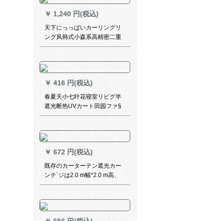
￥
1,240 円(税込)
天下にっっぱいカーリングリ
ング风韩式小森系高精密二重
层一体カーラテ无地刺繍糸カ
ーララテンンンンシリーズシ
リーズシリーズシリーズシリ
ーズシリーズシリーズシリー
￥
416 円(税込)
ズ既製カーンンシステムシス
テムシステムカーン遮光カー
春夏天小七叶花寝室リビグ半
ン【绿の二重】牛乳糸一体
遮光断热UVカート田园ファ§
×2.7メトルの高さ1枚を无料で
ンジ高品質既制カーターテー
短缩します。
ポポン夏除けカーカーター男
女史七叶花グリク幅1.5高
￥
672 円(税込)
既存のカーターテン遮光カー
ンテ`ジは2.0 m幅*2.0 m高、
打孔1枚をインスト`ルしない
でください。