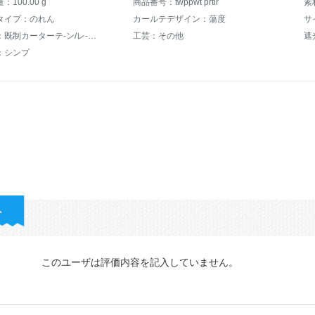
100.00 g
商品番号：twppwt prtir
素
タイプ：のれん
カールテデザイン：蕩度
サ
ジャンル：既制カーターテ-ン/レ-スカーンテ-ン
工芸：その他
遮
：シンプ
このユーザは評価内容を記入していません。