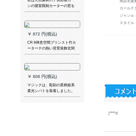
君は天然素材の子供部屋カー
商品毛重量：
ンの寝室既制カーターの窓を
カールテ
遮光した韩式姫系男の子の部
屋カーターターテーンの材料
スタイル
の短い米黄色+ピンの穴を注文
して、枚メメトルの材料金を
￥
872 円(税込)
计算します。
CR 9禅意空間プリンスト竹カ
ーターテの熱い背景装飾玄関
掛画遮光茶楼禅の悟MK-ZL
43-03
￥
808 円(税込)
マジックは、彫刻の星柄姫系
遮光シバトを装着しました。
寝室のレンタムの遮光布にレ-
スをプロラスします。
j****d
￥
864 円(税込)
カーラードラル既制カーリン
グリングリングリングリング