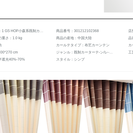
商品名称：1 GS HOP小森系既制カーリングテーンファッション天然素材刺繡格子布芸掃き出し窓カーン寝室リビグ新款灰色幅2.5メートル高さ2.7メートル
商品番号：301212102368
店
重さ：1.0 kg
商品の産地：中国大陸
品
紡
カールテタイプ：布艺カーンテン
カ
0*270 cm
ジャンル：既制カーターテ-ン/レ-スカーンテ-ン
工
遮光40%-70%
スタイル：シンプ