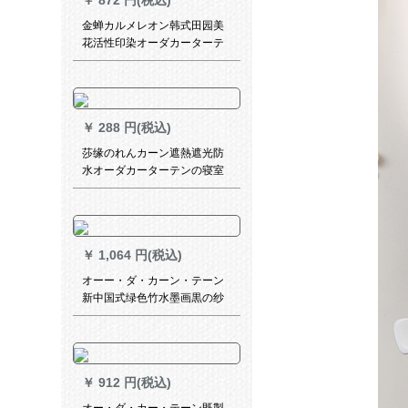
￥
872 円(税込)
ーズシリーズシリーズシリー
ズシリーズシリーズシリーズ
金蝉カルメレオン韩式田园美
シリーズシリーズシリーズシ
花活性印染オーダカーターテ
リーズシリーズシリーズシリ
ーン寝室既制カメレオン
ーズシリーズシリーズシリー
ズシリーズシリーズシリーズ
シリーズシリーズシリーズシ
リーズシリーズシリーズシリ
￥
288 円(税込)
ーズシリーズシリーズシリー
莎缘のれんカーン遮熱遮光防
ズシリーズシリーズシリーズ
水オーダカーターテンの寝室
シリーズシリーズシリーズシ
ベロンダリングリングリング
リーズシリーズシリーズシリ
リングリングリング既制カー
ーズシリーズシリーズシリー
ンテージダーダーダーダーダ
ズシリーズ
ーテーンカーンン完全遮光リ
￥
1,064 円(税込)
フトカーンライトグレー
オーー・ダ・カーン・テーン
新中国式绿色竹水墨画黒の纱
カーターテーン寝室リングビ
ンビン书斎扫き出し窓カータ
ーテーンンンンテーンンンン
テーリングリングリングリン
￥
912 円(税込)
グリングリングリングリング
リングリング04デフォルト