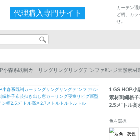
カーテン通
代理購入専門サイト
ど柄、カラ
せ。
 HOP小森系既制カーリングリングリングテ`ンファ§ンジ天然
5メ`トル高さ2.7メトルトルトルトル
1 GS HO
素材刺繍格子
2.5メ`トル
色を選択
灰色