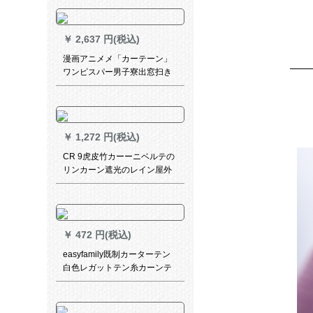
号通気性ベド遮光布のレイン
都市星空1.2 m【三錠装】
￥
2,637 円(税込)
漫画アニメメ「カーテーン」
ワンピスパー男子寮出窓扫き
出窓二次元遮光布黒の帽子幅
3.5メトル*高さ2.7メトルトル
￥
1,272 円(税込)
CR 9虎皮竹カーーニベルテの
リンカーン遮光のレイン屋外
防水防雨遮断热茶室ベラダ黄
色虎皮MK-ZL 09-04
￥
472 円(税込)
easyfamily既制カーターテン
白色レガットテン糸カーンテ
テンンンンンンンンシンプル
モダムン白纱ベルンサンサン
サンサンサンサンサンサンサ