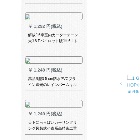
热挂式
￥
1,292 円(税込)
解放J 6車室内カーターテーン
大J 6 Pパイロット版JH 6 Lト
ラック装飾カーターテーター
用品サンバーUVカート縦条
項--【全車カーテーン】青
￥
1,248 円(税込)
高品S型3.5 cm防水PVCブラ
<
イン遮光のレインバームキル
トフィットフィット062 M
￥
1,240 円(税込)
天下にっっぱいカーリングリ
ング风韩式小森系高精密二重
层一体カーラテ无地刺繍糸カ