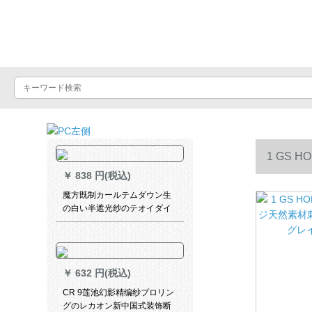
Luxuralax
1 GS
￥
838 円(税込)
レイン幅2.
魔方既制カールテムダウン生
の白い半遮光纱のテオイダイ
カーン寝室扫き出し窓*林夕
1137纱-百里儿1メトオルダカ
ーンンンンシステムシステム
の価格
￥
632 円(税込)
CR 9莲池幻影精编纱プロリン
グのレカオン新中国式装饰断