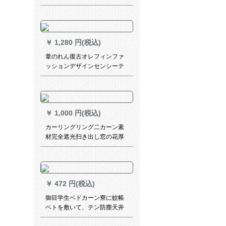
れています。遮光布の寝室の
震音金ネットの赤自粘简易纱
カードドの二重帯纱彫りの星
柄の軽赘沢灰の幅1.8メトル*
￥
1,280 円(税込)
高2メトル
葦のれん復古オレフィンファ
ッションデザインセンシーテ
ーテの遮光のれん断熱草のれ
ん竹カーンテージ逸品2メトル
幅*3メテルテルテルテルテル
高さん
￥
1,000 円(税込)
カーリングリング二カーン素
材完全遮光扫き出し窓の花厚
手ベレンダイリング寝室既制
カーリング特价クリーア03ピ
ンカーストストストストシリ
ーズ2.5 m*高2.7 mフーク加工
￥
472 円(税込)
1枚
御目学生ベドカーン寮に蚊帳
ベトを敷いて、テン防塵天井
森系シンプ男女寮全閉錠式暗