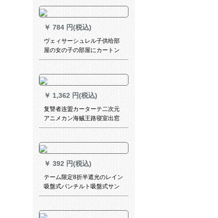
ーララテンンンンシリーズシ
リーズシリーズシリーズシリ
ーズシリーズシリーズシリー
￥
784 円(税込)
ズ既製カーンンシステムシス
テムシステムカーン遮光カー
ヴェィサーシュレル子供给部
ン【绿の二重】牛乳糸一体
屋の女の子の部屋にカートン
×2.7メトルの高さ1枚を无料で
トン姫の棘身を既製のカート
短缩します。
ルニー・ダウダーカー・テー
テーテーン甜心公主オーダカ
ーン毎米（何メテルで何枚か
￥
1,362 円(税込)
つまみますか？）
复讐者连盟カーターテ二次元
アニメカン海贼王路寝室出窓
扫きの窓カーターテーン来図
オーカン初音遮光布右-星空幅
2.0メトル*高さ2.7メトルトル
￥
392 円(税込)
テーム限定8折半遮光のレイン
吸盤式パンチルト吸盤式サン
バステックス寝室断熱遮光カ
ートン家电アウトレットUVカ
ート