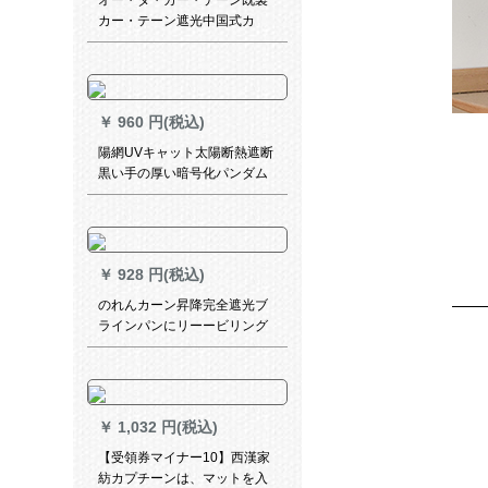
オー・ダ・カー・テーン既製
纱、一メトールダーダーダー
カー・テーン遮光中国式カ
ダーダーダーダーデザイン専
ー・テール・テップ・ディス
门の撮影
ダン寝室出窓リング掃き出し
窓レ・スカーンテージリンク
カーンフックフックフックフ
￥
960 円(税込)
ックカーン打穴オプションド
ア取付け12既製カーテ・テー
陽網UVキャット太陽断熱遮断
リング幅3.0 m*高さ2.7 m打穴
黒い手の厚い暗号化パンダム
加工1錠
庭園の家の遮光5メトル幅8メ
トル（級暗号8針）
￥
928 円(税込)
のれんカーン昇降完全遮光ブ
ラインパンにリーービリング
寝室を装着しないでくださ
い。オックスフォード電気キ
ラカーテンf 050-7
￥
1,032 円(税込)
【受領券マイナー10】西漢家
紡カプチーンは、マットを入