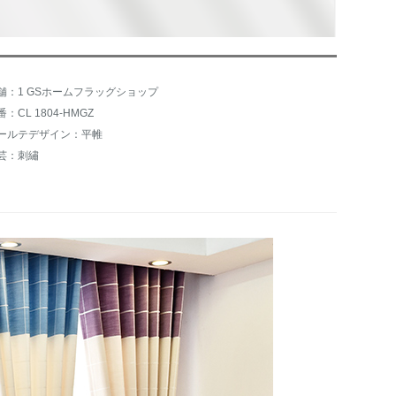
舗：1 GSホームフラッグショップ
番：CL 1804-HMGZ
ールテデザイン：平帷
芸：刺繡