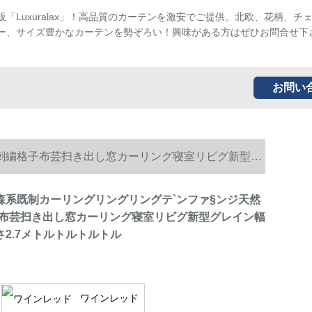
販「Luxuralax」！高品質のカーテンを激安でご提供。北欧、花柄、チ
ー、サイズ豊かなカーテンを勢ぞろい！興味がある方はぜひお問合せ下
お問い
素材刺繍格子布芸扫き出し窓カーリング寝室リビグ新型グ
P小森系既制カーリングリングリングテ`ンファ§ンジ天然
布芸扫き出し窓カーリング寝室リビグ新型グレイン幅
高さ2.7メトルトルトルトル
ワインレッド