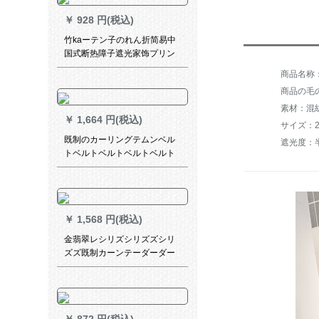
￥
928 円(税込)
竹kaーテン子のれん折简易中
国式断热障子遮光家饰プリン
スト竹カーラーラテンのれん
清明上河図
商品の毛の
素材：混
￥
1,664 円(税込)
サイズ：20
既制のカーリングテムンベル
遮光度：半
トベルトベルトベルトベルト
の出窓完全遮光绿遮光布+柳叶
沙幅2.5*2.7【フルク】
￥
1,568 円(税込)
金翡翠レシリズシリズズシリ
ズズ既制カーンテーダーダー
ダーシリーズシリーズシリー
ズシリーズシリーズシリーズ
シリーズシリーズシリーズシ
リーズシリーズシリーズシリ