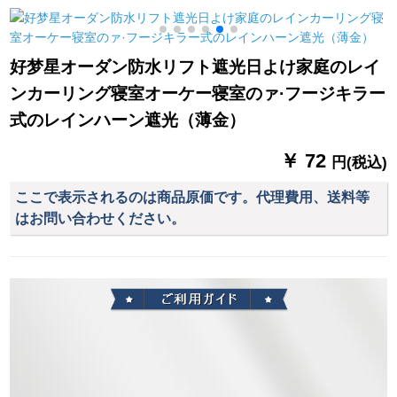
何メトルですか？
ックトラックトラッ
テンテーテンンンテ
ク毎の価格格PFK-GD
ーピング書斎ビエン
01-02に合する。
グ寝室出窓レ·スタッ
ッ
好梦星オーダン防水リフト遮光日よけ家庭のレイ
ト玉傷知秋紗カータ
ンカーリング寝室オーケー寝室のァ·フージキラー
ーテーク加工、打孔
毎米プロ10元
窓
式のレインハーン遮光（薄金）
￥ 72
円(税込)
ここで表示されるのは商品原価です。代理費用、送料等
はお問い合わせください。