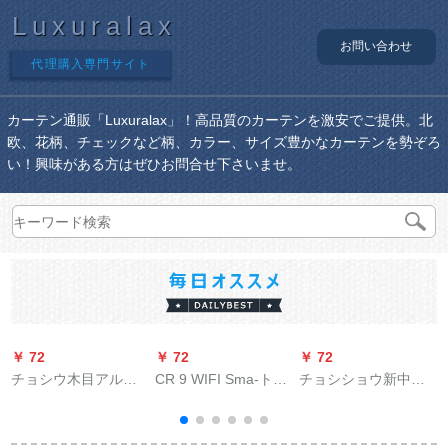
Luxuralax
お問い合わせ
代理購入専門サイト
カーテン通販「Luxuralax」！高品質のカーテンを激安でご提供。北
欧、花柄、チェックなど柄、カラー、サイズ豊かなカーテンを勢ぞろ
い！興味がある方はぜひお問合せ下さいませ。
￥ 72
￥ 72
￥ 72
￥
チョシウ木目アルミ
CR 9 WIFI Sma-ト电
チョシショウ新中国
ン静音レオテルはロ
気カーターテーンは
式カーリングテー手
(
マの太の棒洋風実木
自动的にベルトの精
描きのモデル様雅遮
柚木色-ダブルポルは
霊音响コートントラ
光布カーターテーテ