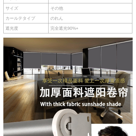
サイズ
その他
カールテタイプ
のれん
遮光度
完全遮光90%+