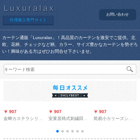
Luxuralax
お問い合わせ
代理購入専門サイト
カーテン通販「Luxuralax」！高品質のカーテンを激安でご提供。北
欧、花柄、チェックなど柄、カラー、サイズ豊かなカーテンを勢ぞろ
い！興味がある方はぜひお問合せ下さいませ。
￥ 907
￥ 907
￥ 907
￥
金蝉カステラシリー
安莱居韩式刺繍田園
简易小カリーズシリ
ズシリーズシリーズ
レカーン既製カータ
ズ既制カーーンタル
シリーズシリーズシ
ーテン二重窓リビソ
ハルは贴らないでく
リーズ既制カーリン
ン系無の完全遮光布
ださい。遮光断热舎