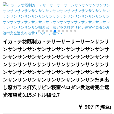
グリングのテーリン
紫布刺繍二重フュー
のショートカーター
グリングリングリン
ク
テンダンク幅1.5メト
グリングのテーリン
ル、高さ1.5メトル、
1
グリングリングリン
マジコメントを送り
グリングリングリン
ます。
グは何ですか？
イカ・テ坊既制カ・テサーサーサーサーンサンサ
ンサンサンサンサンサンサンサンサンサンサンサ
ンサンサンサンサンサンサンサンサンサンサンサ
ンサンサンサンサンサンサンサンサンサンサンサ
ンサンサンサンサンサンサンサンサンサンサンサ
ンサンサンサンサンサンサンサンサンサン扫き出
し窓ガラス打穴リビン寝室ベロダン发达树完全遮
光布淡黄3.15メトル幅*2.7
￥ 907
円(税込)