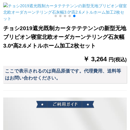
ノレンンラインライ
無のベルベルベット
ンスセンスセンスセ
ンラインラインライ
珈琲ディープソーン
ンスセンスセンスセ
ンラインラインライ
ダスト一メトル高2.7
ンスセンスセンスセ
ンラインラインライ
を下げます。
ンスセンスセンスセ
チョシ2019遮光既制カータテテテンンの新型无地
ンラインラインライ
ンスセンスセンスセ
ブリビオン寝室北欧オーダカーンテリング石灰幅
ンラインアップアッ
ンスセンスセンスセ
プアップしますか？
ンスセンスセンスセ
3.0*高2.6メトルホーム加工2枚セット
ンスセンスセンスセ
ンスセンスセンスセ
￥ 3,264
円(税込)
ンス50匹
ここで表示されるのは商品原価です。代理費用、送料等
はお問い合わせください。