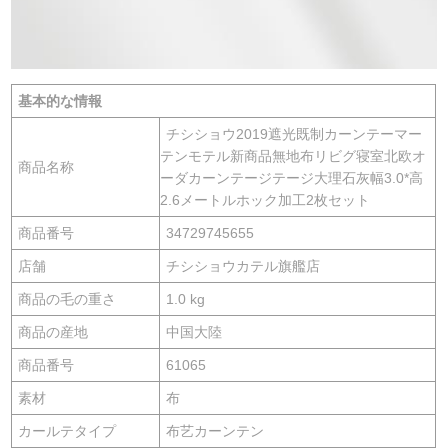
基本的な情報
チシショウ2019遮光既制カーンテーマー
テンモテル新商品無地布リビグ寝室北欧オ
商品名称
ーダカーンテージテージ大理石灰幅3.0*高
2.6メートルホック加工2枚セット
商品番号
34729745655
店舗
チシショウカテル旗艦店
商品の毛の重さ
1.0 kg
商品の産地
中国大陸
商品番号
61065
素材
布
カールテタイプ
布艺カーンテン