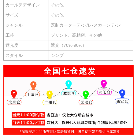
カールテデザイン
その他
サイズ
その他
ジャンル
既制カーターテ-ン/レ-スカーンテ-ン
工芸
プリント、高精密、その他
遮光度
遮光（70%-90%）
スタイル
シンプ