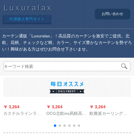
Luxuralax
お問い合わせ
代理購入専門サイト
カーテン通販「Luxuralax」！高品質のカーテンを激安でご提供。北
欧、花柄、チェックなど柄、カラー、サイズ豊かなカーテンを勢ぞろ
い！興味がある方はぜひお問合せ下さいませ。
￥ 3,264
￥ 3,264
￥ 3,264
￥
カステルラインライ
OCG北欧ins风軽高得
欧雅派カーリングリ
ンラインラインライ
点bellベト布既製のカ
ングリングセンスセ
ンラインラインレア
ーンシームのモダム
ンスセンスセンスセ
m
ル家厚手アルミンモ
完全遮光寝室リビグ
ンスセンスセンスセ