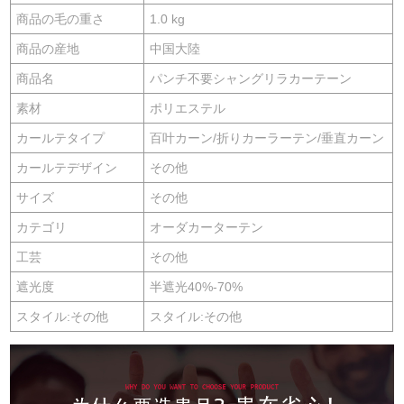
商品の毛の重さ
1.0 kg
商品の産地
中国大陸
商品名
パンチ不要シャングリラカーテーン
素材
ポリエステル
カールテタイプ
百叶カーン/折りカーラーテン/垂直カーン
カールテデザイン
その他
サイズ
その他
カテゴリ
オーダカーターテン
工芸
その他
遮光度
半遮光40%-70%
スタイル:その他
スタイル:その他