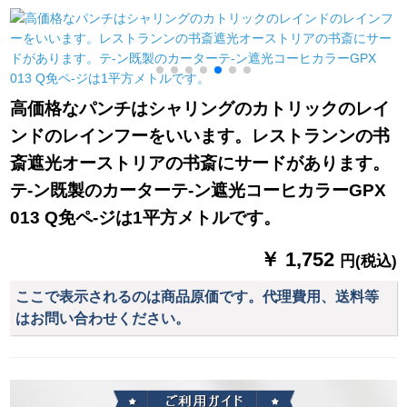
幅3.0*高2.7片
M 3000金色縦条金加
ック200个
穂セト
高価格なパンチはシャリングのカトリックのレイ
ンドのレインフーをいいます。レストランンの书
斎遮光オーストリアの书斎にサードがあります。
テ-ン既製のカーターテ-ン遮光コーヒカラーGPX
013 Q免ペ-ジは1平方メトルです。
￥ 1,752
円(税込)
ここで表示されるのは商品原価です。代理費用、送料等
はお問い合わせください。