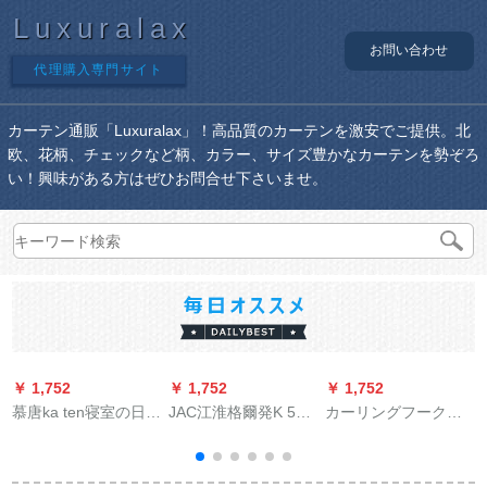
Luxuralax
お問い合わせ
代理購入専門サイト
カーテン通販「Luxuralax」！高品質のカーテンを激安でご提供。北
欧、花柄、チェックなど柄、カラー、サイズ豊かなカーテンを勢ぞろ
い！興味がある方はぜひお問合せ下さいませ。
￥ 1,752
￥ 1,752
￥ 1,752
￥
慕唐ka ten寝室の日よ
JAC江淮格爾発K 5ト
カーリングフークハ
けカーターテ风格既
ラッカーテーK 3 LK
ーンガストラックSフ
制カーン断热UVカー
5 LK 6 LK 7専用サン
レック自动车用カー
ターストスタン纯紫
バイザUVカーター新
ーパッドフルストラ