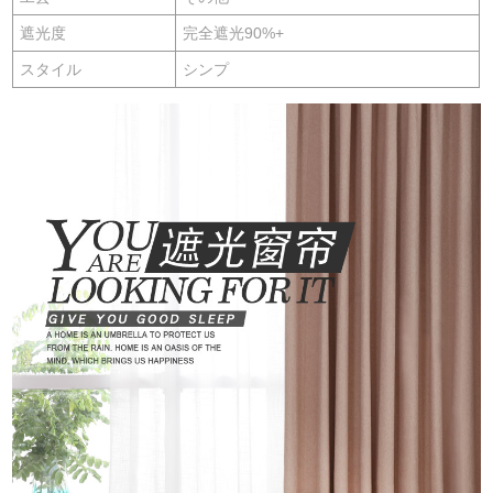
遮光度
完全遮光90%+
スタイル
シンプ