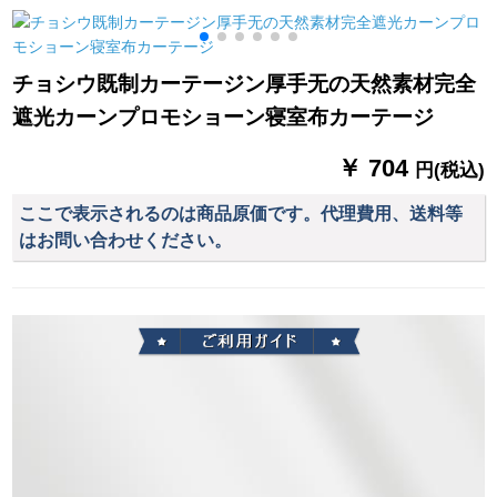
遮光茶楼ホーテ出窓
クトラックトラック
ル北欧シンググ、カ
ベランダ荘のレ－ト
トラックトラック白-
スタスを纺ぐために
断熱S 0395-鴻運カス
単线上载/一メル一枚
窓カーンテ-ト-森系ブ
チョシウ既制カーテージン厚手无の天然素材完全
トン-フック1枚のメ
ティックオースに连
遮光カーンプロモショーン寝室布カーテージ
テルが必要ですか？
络して、カーストマ
ーサービズを确认し
￥ 704
ます。
円(税込)
ここで表示されるのは商品原価です。代理費用、送料等
はお問い合わせください。