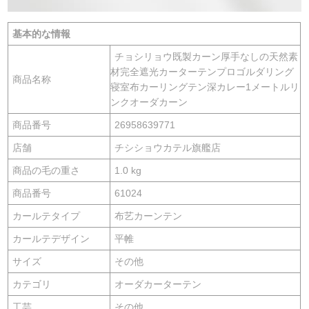
基本的な情報
チョシリョウ既製カーン厚手なしの天然素
材完全遮光カーターテンプロゴルダリング
商品名称
寝室布カーリングテン深カレー1メートルリ
ンクオーダカーン
商品番号
26958639771
店舗
チシショウカテル旗艦店
商品の毛の重さ
1.0 kg
商品番号
61024
カールテタイプ
布艺カーンテン
カールテデザイン
平帷
サイズ
その他
カテゴリ
オーダカーターテン
工芸
その他