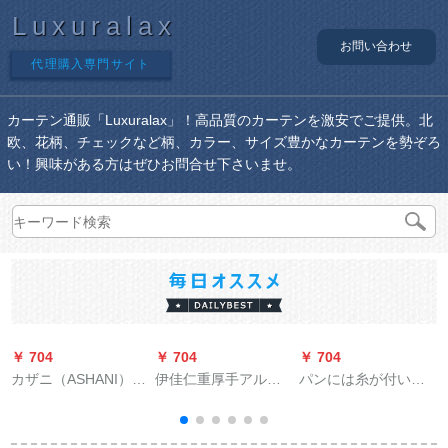
Luxuralax
お問い合わせ
代理購入専門サイト
カーテン通販「Luxuralax」！高品質のカーテンを激安でご提供。北
欧、花柄、チェックなど柄、カラー、サイズ豊かなカーテンを勢ぞろ
い！興味がある方はぜひお問合せ下さいませ。
￥ 704
￥ 704
￥ 704
￥
カザニ（ASHANI）オ
伊佳仁重厚手アルミ
パンには糸が付いて
ーダのテ－ン新中国
ンカーンレナールミ
います。テ-ジを装饰
式カトリック松鶴延
ュートトラックトラ
したままです。简易
年山水国画リビン寮
ックトラックトラッ
小寝室キービジュア
ン