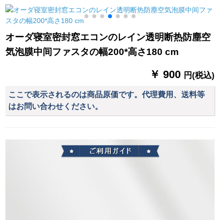
ンンテ-ン室薄いカー
リングステッチを施
ールの二重レールの
ターテ-ン遮光カータ
したルーマニアマニ
側面にトップレール
テ-ンテーテ-ンテー
アマニアテーの寝室
レールレールの滑車
オーダ寝室密封窓エコンのレイン透明断热防塵空
テ-ン薄さガテルテル
ベルン出窓カーンの
カールテールモノポ
気泡膜中间ファスタの幅200*高さ180 cm
テ-ンテーテ-ン-ン星
菊のひよこ-贴るデカ
ールローマポールの
紗-灰色【加工接続】
さは0.8メトル*1枚で
ダブルロッドに象牙
￥ 900
2.7枚高*2.7枚
す。
の白モノレール+トッ
円(税込)
プロードを取り付け
ここで表示されるのは商品原価です。代理費用、送料等
ます。
はお問い合わせください。