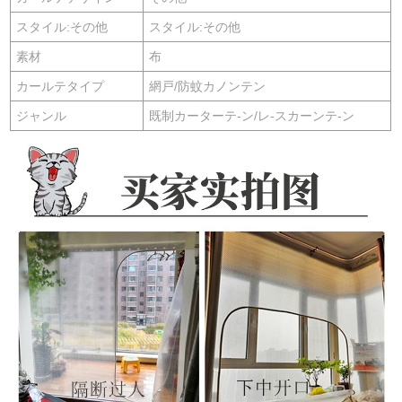
スタイル:その他
スタイル:その他
素材
布
カールテタイプ
網戸/防蚊カノンテン
ジャンル
既制カーターテ-ン/レ-スカーンテ-ン