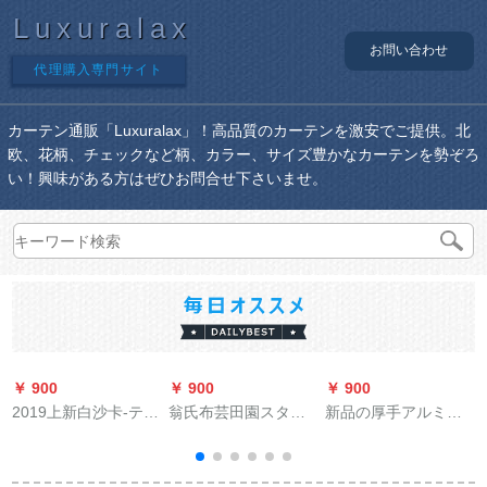
Luxuralax
お問い合わせ
代理購入専門サイト
カーテン通販「Luxuralax」！高品質のカーテンを激安でご提供。北
欧、花柄、チェックなど柄、カラー、サイズ豊かなカーテンを勢ぞろ
い！興味がある方はぜひお問合せ下さいませ。
￥ 900
￥ 900
￥ 900
￥
2019上新白沙卡-テン
翁氏布芸田園スター
新品の厚手アルミン
遮光カーターテ-ン貼
ルのひなぎさ風船カ
カーブトラックダク
る式の短紗カーラテ-
ーン刺繡既製のカー
トレールの易弯レ-ル
ンンンテ-ンンンンン
リングリングリング
レールレールモノレ