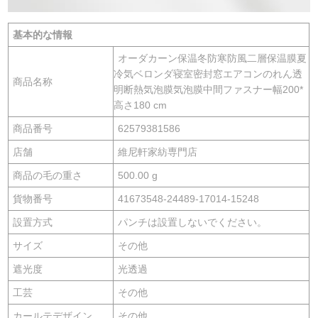
基本的な情報
オーダカーン保温冬防寒防風二層保温膜夏
冷気ベロンダ寝室密封窓エアコンのれん透
商品名称
明断熱気泡膜気泡膜中間ファスナー幅200*
高さ180 cm
商品番号
62579381586
店舗
維尼軒家紡専門店
商品の毛の重さ
500.00 g
貨物番号
41673548-24489-17014-15248
設置方式
パンチは設置しないでください。
サイズ
その他
遮光度
光透過
工芸
その他
カールテデザイン
その他