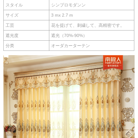
スタイル
シンプロモダンン
サイズ
3 mx 2.7 m
工芸
花を提げて、刺繍して、高精密です。
遮光度
遮光（70%-90%）
分类
オーダカーターテン