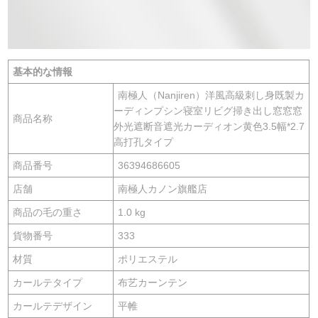
基本的な情報
南極人（Nanjiren）洋風高級刺し身既製カ
ーディンプシン寝室リビグ掃き出し窓窓窓
商品名称
外光遮断音遮光カーディオン黄色3.5幅*2.7
高打孔タイプ
商品番号
36394686605
店舗
南極人カノン旗艦店
商品の毛の重さ
1.0 kg
貨物番号
333
材質
ポリエステル
カールテタイプ
布艺カーンテン
カールテデザイン
平帷