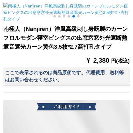
庭1.7メトル幅一幅既
ロゴカーテテテン1号
ポ-ル静音レ-ル象牙
制カーン(2メトール
オーダメーズ
白-双軌頂装-毎米价格
高)
南極人（Nanjiren）洋風高級刺し身既製のカーン
プロルモダン寝室ビングスの出窓窓窓外光遮断熱
遮音遮光カーン黄色3.5枚*2.7高打孔タイプ
￥ 2,380
円(税込)
ここで表示されるのは商品原価です。代理費用、送料等
はお問い合わせください。