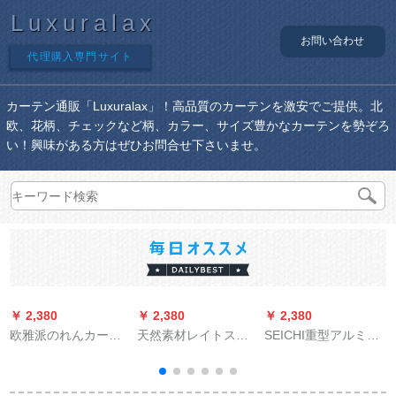
Luxuralax
お問い合わせ
代理購入専門サイト
カーテン通販「Luxuralax」！高品質のカーテンを激安でご提供。北
欧、花柄、チェックなど柄、カラー、サイズ豊かなカーテンを勢ぞろ
い！興味がある方はぜひお問合せ下さいませ。
￥ 2,380
￥ 2,380
￥ 2,380
￥
欧雅派のれんカーン
天然素材レイトスト
SEICHI重型アルミン
风景画布完全遮光简
ーンのレイン断热カ
カーンレンレンレン
易日よけー防水ビズ
ーターテーン装饰風
厚手直レ-ルレ-ルレ-
升降オーダン和諧家
水カーターテン広告
ルナノトラック·マル