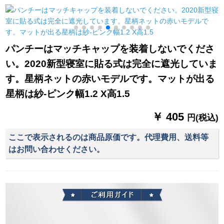
ロ写真風景広告、鹿
バー5つの星ホテルカ
ァンタ
金が鹿BF 003完全遮
ーリング部品メ-ルカ-
光オイルアートパッ
ル直販アルミナ灰色
ド不要（遮光率
(1メトール値の段、
パンチーはマッチキャップを装着しないでくださ
98%）
サズソーダ)
い。2020新型寝室に貼る式は完全に遮光していま
す。星柄ネットの赤いモデルです。マットが出る
星柄は紗-ピンク幅1.2 X高1.5
￥ 405
円(税込)
ここで表示されるのは商品原価です。代理費用、送料等
はお問い合わせください。