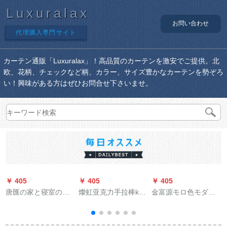
Luxuralax
お問い合わせ
代理購入専門サイト
カーテン通販「Luxuralax」！高品質のカーテンを激安でご提供。北
欧、花柄、チェックなど柄、カラー、サイズ豊かなカーテンを勢ぞろ
い！興味がある方はぜひお問合せ下さいませ。
￥ 405
￥ 405
￥ 405
￥
唐匯の家と寝室のス
燦虹亚克力手拉棒ka-
金富源モロ色モダ軽
タットラインの絵模
ten拉棒アルミンラレ
デラックスファンシ
様オーダカーンの個
バー鉄芸棒ka-ten手
ー上记装寸法オハイ
性的なテ－ン写真プ
拉レバレン主臥推レ
カン1件=1メトールフ