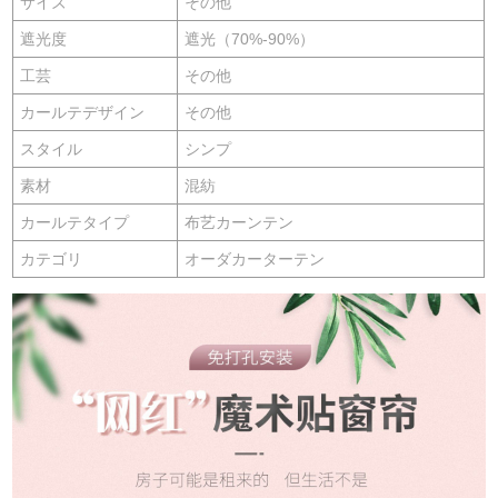
サイズ
その他
遮光度
遮光（70%-90%）
工芸
その他
カールテデザイン
その他
スタイル
シンプ
素材
混紡
カールテタイプ
布艺カーンテン
カテゴリ
オーダカーターテン