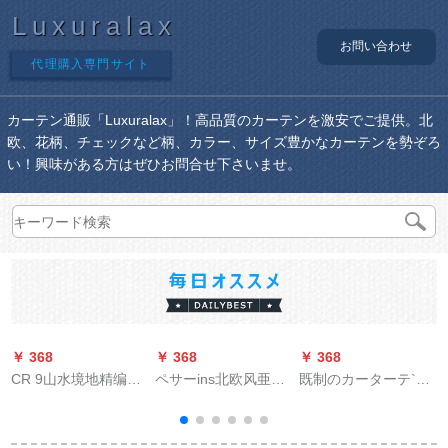
Luxuralax
お問い合わせ
代理購入専門サイト
カーテン通販「Luxuralax」！高品質のカーテンを激安でご提供。北
欧、花柄、チェックなど柄、カラー、サイズ豊かなカーテンを勢ぞろ
い！興味がある方はぜひお問合せ下さいませ。
￥ 368
￥ 368
￥ 368
￥
CR 9山水境地精编纱
ペサーins北欧风亜麻
既制のカーターテ`ジ
プロリングのレカー
无の纱カードテンベ
寝室北约シンプロモ`
ン新中国式ソフトカ
ランダ寝室背景窓饰
ルド小シ`トカーター
ーン挂け式
レレスカーターテー
テ`ン出窓リヴィティ