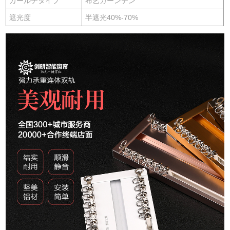
カールテタイプ
布艺カーンテン
遮光度
半遮光40%-70%