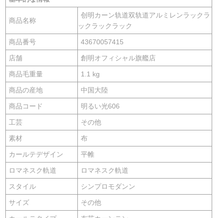
创明カーン轨道双轨道アルミレンラックラ
商品名称
ックラックラック
商品番号
43670057415
店舗
創明オフィシャル旗艦店
商品毛重量
1.1 kg
商品の産地
中国大陸
商品コード
明るい光606
工芸
その他
素材
布
カールテデザイン
平帷
ロマネスク軌道
ロマネスク軌道
スタイル
シンプロモダンン
サイズ
その他