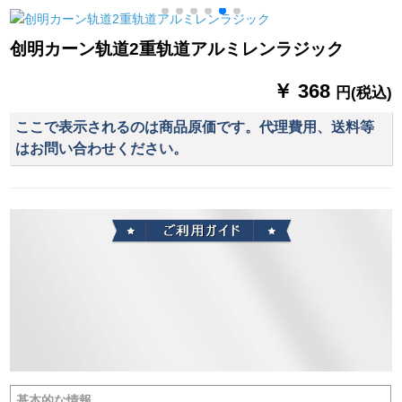
テン既製カーターテ
ン寝室ベルダ遮光布
幅2メトル*高さ2.7メ
の星青【遮光80%】
创明カーン轨道2重轨道アルミレンラジック
トルホーク加工
幅1.5高2.0打穴【一
対二】
￥ 368
円(税込)
ここで表示されるのは商品原価です。代理費用、送料等
はお問い合わせください。
基本的な情報