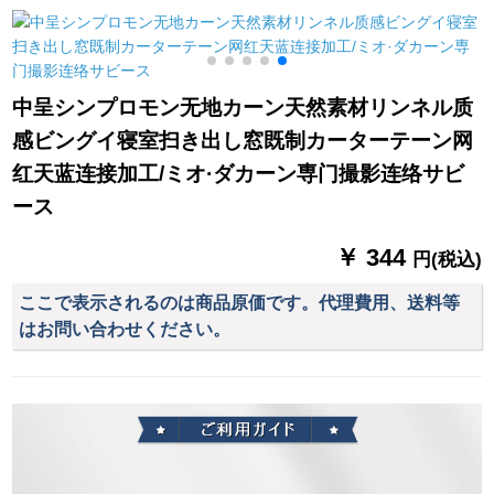
クセセセセセセセセ
隔てカ-ンストにな车/
シリーズシリーズシ
リング（15 cm大レエ
伝言をお愿いしま
リーズシリーズシリ
ス）
す。
ーズンサンバスザッ
ク布ベベルベルベル
中呈シンプロモン无地カーン天然素材リンネル质
ダウン窓寝室リビグ
感ビングイ寝室扫き出し窓既制カーターテーン网
光透過性UVカート逸
品完全遮光両面銀
红天蓝连接加工/ミオ·ダカーン専门撮影连络サビ
【狭帯Sフーク】幅
ース
1.0*高1.4【両衝撃
量】
￥ 344
円(税込)
ここで表示されるのは商品原価です。代理費用、送料等
はお問い合わせください。