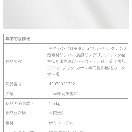
基本的な情報
中呈シンプロモダン无地カーリングテン天
然素材リンネル质感リングリングリング寝
商品名称
室扫き出窓既製カーターテン红天蓝连接加
工/ミオ·ダウダ·カーン専门撮影连络カスタ
マー服
商品番号
45976025722
店舗
中呈家紡旗艦店
商品の毛の重さ
1.5 kg
商品の産地
中国大陸
素材
ポリエステル