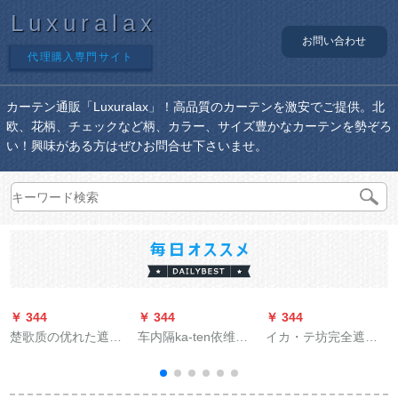
Luxuralax
お問い合わせ
代理購入専門サイト
カーテン通販「Luxuralax」！高品質のカーテンを激安でご提供。北
欧、花柄、チェックなど柄、カラー、サイズ豊かなカーテンを勢ぞろ
い！興味がある方はぜひお問合せ下さいませ。
￥ 344
￥ 344
￥ 344
￥
楚歌质の优れた遮光
车内隔ka-ten依维柯
イカ・テ坊完全遮光
カーターターテフの
自动车断热カ-长安エ
布カーターテーン既
新中国式カーターテ
アンコンテ-ン五菱东
制カーターテーテー
ン15 cm大刺レスのア
风菱智金杯新海狮热
トシリーズシリーズ