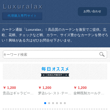
Luxuralax
お問い合わせ
代理購入専門サイト
カーテン通販「Luxuralax」！高品質のカーテンを激安でご提供。北
欧、花柄、チェックなど柄、カラー、サイズ豊かなカーテンを勢ぞろ
い！興味がある方はぜひお問合せ下さいませ。
￥ 1,200
￥ 1,200
￥ 1,200
￥
贵品はギャラビーズ
梦达レレ·スト·テーン
金蝉既制カールテム
式升降のれいオーデ
刺繡レ·スト·スタッド
シリーズシリーズシ
ィがあります。ディ
·ルーム外窓ベランダ
リーズシリーズシリ
フル寝室の遮热遮光
既製のカーター·テー
ーズシリーズシリー
リ