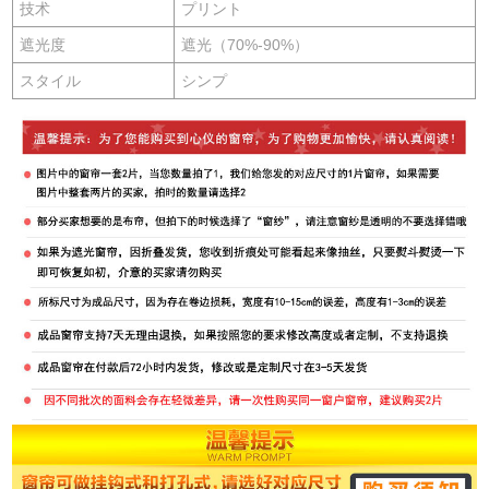
技术
プリント
遮光度
遮光（70%-90%）
スタイル
シンプ