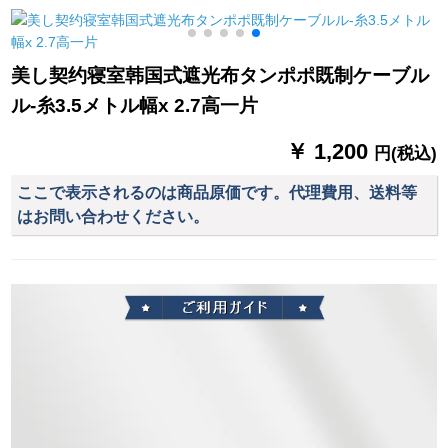
既制カーテムです。
ン·スタッド·テーン·
ズシリーズシリーズ
高
テーン·テーン·メニュ
シリーズシリーズシ
ーメニュープリンセ
リーズシリーズシリ
美し契约寝室韩国式遮光布タンポポ既制ケーブル
ス·サーフ·ダーダーダ
ーズシリーズシリー
ル-糸3.5メトル幅x 2.7高一片
ー·ダーダー·ダー·ダ
ズシリーズシリーズ
ー·ダー·テーン1メー
シリーズシリーズシ
￥ 1,200
トル幅特写（カスタ
リーズシリーズシリ
円(税込)
マー·サービス）
ーズシリーズシリー
ここで表示されるのは商品原価です。代理費用、送料等
ズシリーズシリーズ
はお問い合わせください。
シリーズシリーズシ
リーズシリーズシリ
ーズシリーズシリー
ズシリーズシリーズ
シリーズシリーズシ
リーズシリーズのベ
ッドルームでは、リ
ッスンベルダが窓か
ら出てきます。