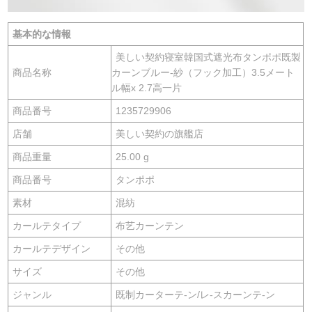
基本的な情報
美しい契約寝室韓国式遮光布タンポポ既製
商品名称
カーンブルー-紗（フック加工）3.5メート
ル幅x 2.7高一片
商品番号
1235729906
店舗
美しい契約の旗艦店
商品重量
25.00 g
商品番号
タンポポ
素材
混紡
カールテタイプ
布艺カーンテン
カールテデザイン
その他
サイズ
その他
ジャンル
既制カーターテ-ン/レ-スカーンテ-ン