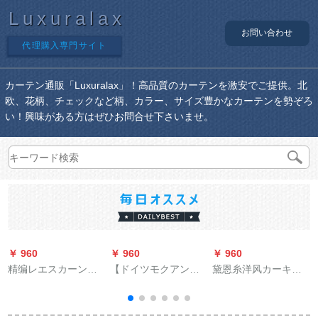
Luxuralax
お問い合わせ
代理購入専門サイト
カーテン通販「Luxuralax」！高品質のカーテンを激安でご提供。北
欧、花柄、チェックなど柄、カラー、サイズ豊かなカーテンを勢ぞろ
い！興味がある方はぜひお問合せ下さいませ。
￥ 960
￥ 960
￥ 960
￥
精编レエスカーンシ
【ドイツモクアン
黛恩糸洋风カーキー
リーズシリーズシリ
ナ】【ビズ昇降つつ
カラー+深カリビアン
ーズシリーズシリー
つづつにあわせた色
色の糸毎米（加工无
ズシリーズのホート
の柔らかな紗のレ
料）