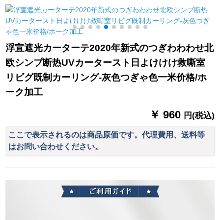
ラックのホートラッ
ン】【カバケケケケ
クトラックのコーナ
ス付き】【レフ】
ーコーナーコーナー
【アフィィィ】【既
コーナーコーナーの
制カーディン遮光カ
道
浮宣遮光カーターテ2020年新式のつぎわわわせ北
ハーフカーターテー
ーディン】モノク
欧シンプ断热UVカータースト日よけけけ救嘶室
ンの小さなカーンン
MG-93
ンカーバーテーター
リビグ既制カーリング-灰色つぎゃ色一米价格/ホ
のパイナップルテー
ーク加工
リング薄いの青(ポー
ルを持った)200枚の
￥ 960
円(税込)
店舗
ここで表示されるのは商品原価です。代理費用、送料等
はお問い合わせください。