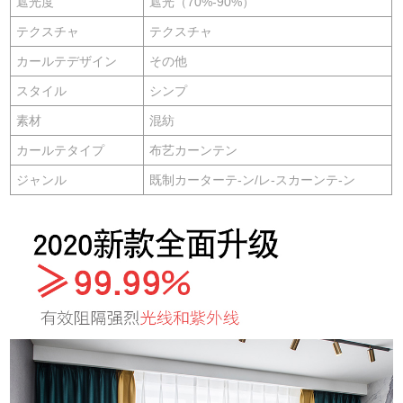
遮光度
遮光（70%-90%）
テクスチャ
テクスチャ
カールテデザイン
その他
スタイル
シンプ
素材
混紡
カールテタイプ
布艺カーンテン
ジャンル
既制カーターテ-ン/レ-スカーンテ-ン