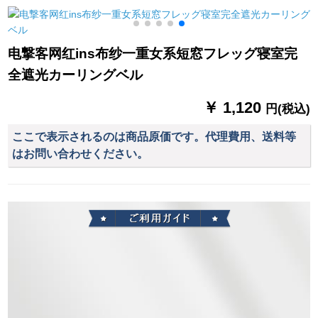
テムシステム遮光オ
のショートカーター
昇降UVカータートオ
ームシステムシステ
テンダンク幅1.5メト
フ熱の日サンバイザ
ムシステムシステム
ル、高さ1.5メトル、
ーテテテと風禅意古
ラ
电撃客网红ins布纱一重女系短窓フレッグ寝室完
システムシステムシ
マジコメントを送り
典花顔一平方メート
全遮光カーリングベル
ステムシステムシス
ます。
ル
テムシステムシステ
￥ 1,120
ムシステムシステム
円(税込)
システムシステムシ
ここで表示されるのは商品原価です。代理費用、送料等
ステムシステムシス
はお問い合わせください。
テムシステムシステ
ムシステムシステム
システムシステムシ
ステムシステムシス
テムX-02タバコ灰色
オーダ打孔1メトル専
门撮影