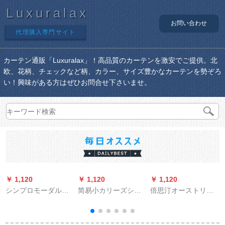
Luxuralax
お問い合わせ
代理購入専門サイト
カーテン通販「Luxuralax」！高品質のカーテンを激安でご提供。北
欧、花柄、チェックなど柄、カラー、サイズ豊かなカーテンを勢ぞろ
い！興味がある方はぜひお問合せ下さいませ。
￥ 1,120
￥ 1,120
￥ 1,120
￥
シンプロモーダル遮
简易小カリーズシリ
倍思汀オーストリア
光カーターテー厚手
ズ既制カーーンタル
ダンカータテーンの
の斜纹麻料ビディオ
ハルは贴らないでく
レ茶楼ビエング書斎
寝室既制カーンシス
ださい。遮光断热舎
ホテル断熱のレ寝室