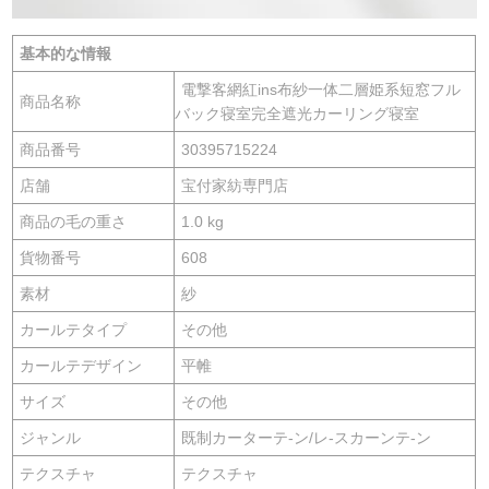
基本的な情報
電撃客網紅ins布紗一体二層姫系短窓フル
商品名称
バック寝室完全遮光カーリング寝室
商品番号
30395715224
店舗
宝付家紡専門店
商品の毛の重さ
1.0 kg
貨物番号
608
素材
紗
カールテタイプ
その他
カールテデザイン
平帷
サイズ
その他
ジャンル
既制カーターテ-ン/レ-スカーンテ-ン
テクスチャ
テクスチャ