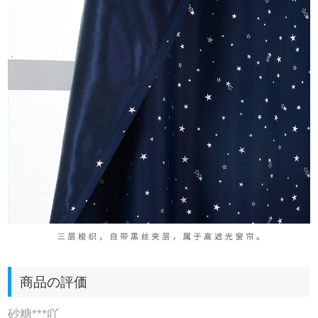
商品の評価
砂糖***吖