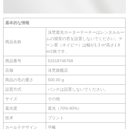
基本的な情報
沫梵遮光カーターテーチーはレンタルルー
ムの寝室の窓を設置しないでください。テ
商品名称
ーン星（ネイビー）は幅が1.3 m*高さ1.8
m/1枚です。
商品番号
51618746768
店舗
沫梵旗艦店
商品の毛の重さ
500.00 g
設置方式
パンチは設置しないでください。
サイズ
その他
遮光度
遮光（70%-90%）
技术
プリント
カールテデザイン
平帷