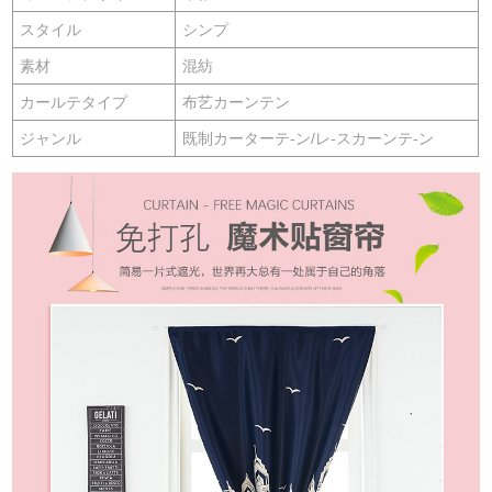
スタイル
シンプ
素材
混紡
カールテタイプ
布艺カーンテン
ジャンル
既制カーターテ-ン/レ-スカーンテ-ン