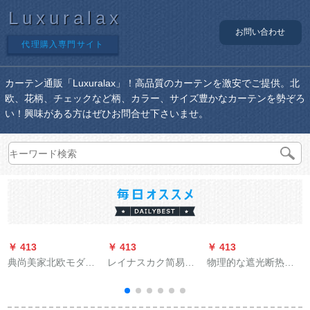
Luxuralax
お問い合わせ
代理購入専門サイト
カーテン通販「Luxuralax」！高品質のカーテンを激安でご提供。北
欧、花柄、チェックなど柄、カラー、サイズ豊かなカーテンを勢ぞろ
い！興味がある方はぜひお問合せ下さいませ。
￥ 413
￥ 413
￥ 413
￥
典尚美家北欧モダン
レイナスカク简易既
物理的な遮光断热カ
完全遮光99.9%防風
制カーリングテは伸
ーターターテンダウ
遮断ホットカーター
缩棒をプレゼントす
ダンカーリングリン
テーン新商品既製カ
るものです。完全に
グリングテ`ンンンン