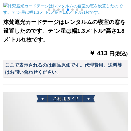
ーターテーテ寝室出
遮光したレーベン寝
ンシンドロ`ムショー
窓オダカーターテー
室のレンタールムッ
ショーショーショー
ターテーリングリン
シュがショーンがな
テーン寝室ベルン出
沫梵遮光カードテージはレンタルムの寝室の窓を
グテーリングリング
いコットン阳毛カー
窓既製カーターテー
设置したのです。テ`ン星は幅1.3メ`トル*高さ1.8
リングリングリング
テージが1.5*1.8メト
ジ幅2.0高2.7片浅黄
リングリングリング
ルの高さをプレゼン
色【ン加工】
メ`トル/1枚です。
リングリングライン
トします。
毎米価格格(ナノリン
￥ 413
円(税込)
グパンチ穴)
ここで表示されるのは商品原価です。代理費用、送料等
はお問い合わせください。