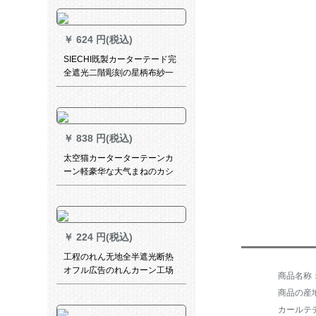
黄YX-BY 04-03毎米価格格
（无料フーク加工）は何メテ
ルで何枚か撮りますか？
￥
624 円(税込)
SIECHI既製カーターテード完
全遮光二階彫刻の星柄布紗一
体寝室リングカーンテーダー
ダーダーダーダーカーンテー
テン遮光布布布布オールイン
システムシステムシステム
￥
838 円(税込)
太空猫カーターターテーンカ
ーン軽豪华な大气まねのカシ
ミヤの绿のツメに合せた遮光
カーリング寝室书房扫き出し
窓ガラス布-3116-扶苏绿1メト
ルトルトルダムディーン価格
￥
224 円(税込)
工程のれん无地全半遮光断热
オフル広告のれんカーン工场
学校オーダカーンの両面同色
商品の産
漆皿
カールテ