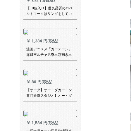
￥
232 円(税込)
リーズシリーズシリーズシリ
ーズシリーズシリーズシリー
【10個入り】優良品質のロベ
ズシリーズシリーズシリーズ
ルトマークはリングをしてい
シリーズシリーズシリーズシ
ます。ニバサルションは大径
リーズシリーズシリーズ売り
のナノ静音ロマーロドの吊り
手に連絡する
輪カーリングリングです。重
さは44 mmです。大口径の吊
￥
1,384 円(税込)
り輪は10個入ります。
漫画アニメメ「カーテーン」
海贼王ルチャ男寮出窓扫き出
明窓二次元オーダン遮光布漸
次黒大合集幅2.0メトル*高さ
2.7メトルホーム
￥
80 円(税込)
【オーダ】オー・ダカー・ン
専门撮影スタジオ】オー・ダ
カン専门撮影10元
￥
1,584 円(税込)