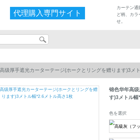
カーテン通
代理購入専門サイト
ど柄、カラ
せ。
高级厚手遮光カーターテージ(ホークとリングを赠ります)3メトル
锦色华年高级
す)3メトル幅
色を選択