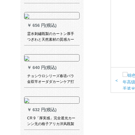
￥
656 円(税込)
霊水刺繡既製のカートン厚手
つぎわと天然素材の質感カー
ンテームムムムムムの粒麻素
材の寝室リングリングリング
リング完全遮光カーンテージ
コントーザーの贩売手
￥
640 円(税込)
チョシウロシリーズ春语バラ
<
金双竿オーダダカーンケア打
孔オーダダお问い合わせくだ
さい。
￥
632 円(税込)
CR 9「厚実感」完全遮光カー
ンン无の格子アリカ洋风既製
カーテーテン寝室リビン暖米