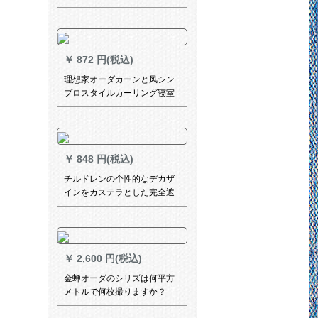
全屋カーン無料設計で測定定
金訪問サービサービサービサ
ービサービサービサービサー
ビサービサービースススはカ
￥
872 円(税込)
ーススタビビースによって確
認されました。
理想家オーダカーンと风シン
プロスタイルカーリング寝室
日本记忆定型1级遮光布カータ
ーターテンヒーカラーオーシ
ャン毎米
￥
848 円(税込)
チルドレンの个性的なデカザ
インをカステラとした完全遮
光子供给部屋の寝室リフテル
テで电气のままに完全に遮光
します。
￥
2,600 円(税込)
金蝉オーダのシリズは何平方
メトルで何枚撮りますか？