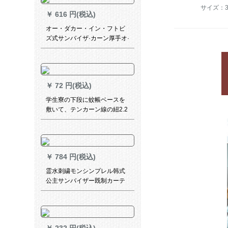
サイズ：30
￥
616 円(税込)
オー・ダカー・イン・フトビ
ズ式サンバイザ·カーン厚手オ·
ディィのレイン防止外線手動
電気半遮光グリルは厚手版が
必要です。
￥
72 円(税込)
学生寮の下段に蚊帳ベースを
敷いて、テンカーン線の紐2.2
メートの長いロベルトを一本
に敷きます。
￥
784 円(税込)
霊水刺繍モンシンプレル韩式
公主サンバイザー既制カーテ
ーン半遮光遮音カーターテレ
ンストールスカーダーダーダ
ーシリーズシリーズシリーズ
シリーズシリーズシリーズシ