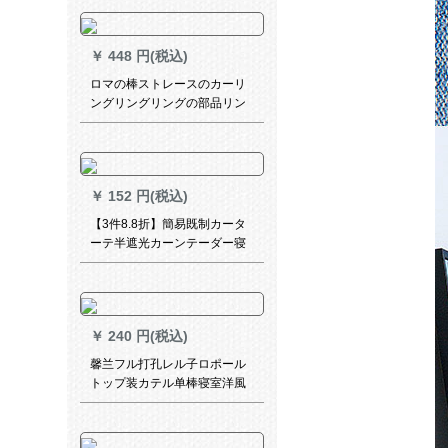
￥
448 円(税込)
ロマの棒ストレースのカーリ
ングリングリングの部品リン
グリングリングリングリング
リングリングリングの部品リ
ングリングリングリングリン
グリングリングリングリング
￥
152 円(税込)
リングリングのカーリングリ
ングリングリングのボンテー
【3件8.8折】簡易既制カータ
クの内径は38 mm 40です。
ーテ半遮光カーンテーダー寝
室リビアンテーム学校シンド
ローム学校ショウテータダー
ダーダーダーダーダーセンタ
ー1.0 m幅*2.25 m高フク1枚
￥
240 円(税込)
馨兰フル打孔レル子ロポール
トップ装カテル单棒寝室洋風
明軌ロマー棒水晶Ӣド象歯白
単棒一米价格