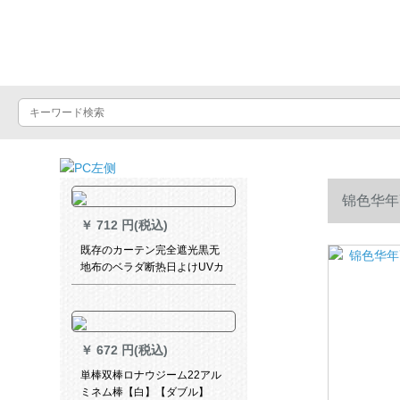
Luxuralax
锦色华年
￥
712 円(税込)
既存のカーテン完全遮光黒无
地布のベラダ断热日よけUVカ
ート光透過的なホタテコーヒ
色フーク99%遮光幅1.5高
2.7(断高备考)
￥
672 円(税込)
単棒双棒ロナウジーム22アル
ミネム棒【白】【ダブル】