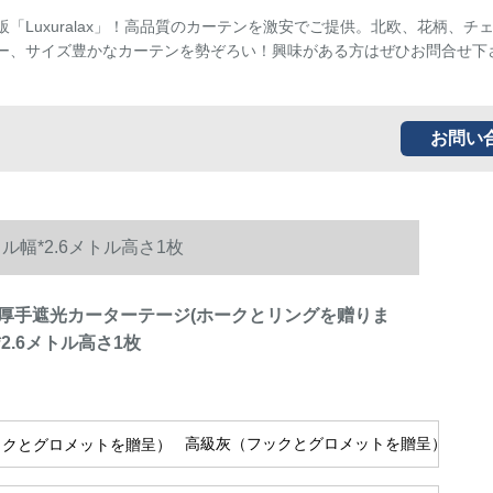
販「Luxuralax」！高品質のカーテンを激安でご提供。北欧、花柄、チ
ー、サイズ豊かなカーテンを勢ぞろい！興味がある方はぜひお問合せ下
お問い
幅*2.6メトル高さ1枚
厚手遮光カーターテージ(ホークとリングを赠りま
*2.6メトル高さ1枚
高級灰（フックとグロメットを贈呈）