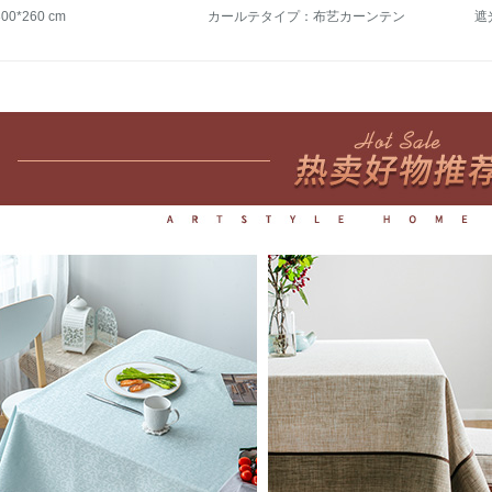
0*260 cm
カールテタイプ：布艺カーンテン
遮