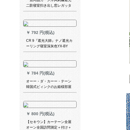
一居尚品カーン洋风刺繍遮光
二阶寝室扫き出し窓レガッタ
新商品既制カーン糸一体青幅
2.0メート高さ2.7メトルホー
ク配纱
￥
792 円(税込)
CR 9『遮光大師』ナノ遮光カ
ーリング寝室深灰色YX-BY
03-025メートの価格格（リフ
加工）は何メトルですか？
￥
784 円(税込)
オーー・ダ・カーー・テーン
韓国式ピィンクのお姫様部屋
暖い子供寝室扫き出し窓漫画
猫既制カーー・テーター・テ
カーン
￥
800 円(税込)
【セキウン】カーテーン全屋
オーン全国訪問測定＋付け＋