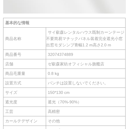
基本的な情報
サイ叡森レンタルハウス既制カーンテージ
商品名称
不要简易マチックパネル装着完全遮光小窓
出窓モダシンプ青幅1.2 m高さ2.0 m
商品番号
32074374889
店舗
ゼ叡森家紡オフィシャル旗艦店
商品毛重量
0.8 kg
設置方式
パンチは設置しないでください。
サイズ
150*130 cm
遮光度
遮光（70%-90%）
工芸
高精密
カールテデザイン
その他