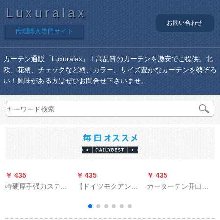
Luxuralax
お問い合わせ
代理購入専門サイト
カーテン通販「Luxuralax」！高品質のカーテンを激安でご提供。北
欧、花柄、チェックなど柄、カラー、サイズ豊かなカーテンを勢ぞろ
い！興味がある方はぜひお問合せ下さいませ。
￥ 435
￥ 435
￥ 435
￥
特硬厚手强力スティ
【ドイツモクアン
カーターテン开口部
ンプリント304スティ
ナ】【内開窓専属】
つり革ナノ静音圏フ-
ンレットレットレッ
【蜂の巣構造オルレ
クラルド専用バーク
トバック30个
ンテン】【遮光カー
挂轮风吕カーリング