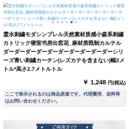
メトル幅1.8メトルの
できます。
浪漫シンプロリング
高さの金色の布で
流星麻：ピンク+黄
す。
(フーク)2.5 m幅*1.8
m高一片
霊水刺繍モダシンプレル天然素材质感小森系刺繍
カトリック寝室书房出窓花_麻材质既制カルテル
ダーダーダーダーダーダーダーダーダーダーシリ
ーズ青い刺繍カーチン(レズカテを含まない)幅2メ
トル*高さ2.7メトルトル
￥ 1,248
円(税込)
ここで表示されるのは商品原価です。代理費用、送料等
はお問い合わせください。