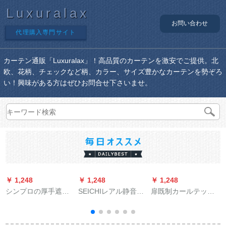
Luxuralax
お問い合わせ
代理購入専門サイト
カーテン通販「Luxuralax」！高品質のカーテンを激安でご提供。北
欧、花柄、チェックなど柄、カラー、サイズ豊かなカーテンを勢ぞろ
い！興味がある方はぜひお問合せ下さいませ。
￥ 1,248
￥ 1,248
￥ 1,248
￥
シンプロの厚手遮光
SEICHIレアル静音厚
扉既制カールテッド
布のベロダイン寝室
手坚美阿尔ルンロ-マ
ソーン系北欧ステア
の窓扫き出し窓窓遮
ロ-ドレアルダ-ルロッ
ライト遮光カーン既
光既制カーターテン3
テ-ンを揃えることが
製カールテ寝室少女