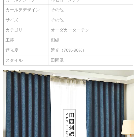
カールテデザイン
その他
サイズ
その他
カテゴリ
オーダカーターテン
工芸
刺繡
遮光度
遮光（70%-90%）
スタイル
田園風