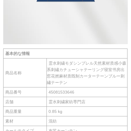
基本的な情報
霊水刺繍モダシンプレル天然素材质感小森
系刺繡カチューシャテーリング寝室书房出
商品名称
窓花撚麻材质既制カーターテーンブルー刺
繡テーテン
商品番号
45081533646
店舗
霊水刺繍家紡専門店
商品重量
0.85 kg
素材
混紡
カールテタイプ
布艺カーンテン