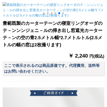
ストランダー出窓シ
ーン価格格
ステムハーン式シム
ホームホームホーム
ンンンン遮光カータ
豊範既製のカーターテーンの寝室リングオーダの
ーテーンン部屋部屋
テ－ンンンジェニ－ルの掃き出し窓遮光カーター
部屋扫き出し窓ベゼ
ル7叶草ブティック
1
テ－ンの空の青2.5メトル幅*2.7メトルトル(2.5メ
2.0項
トルの幅の窓は2枚撮ります)
￥ 2,240
円(税込)
ここで表示されるのは商品原価です。代理費用、送料等
はお問い合わせください。