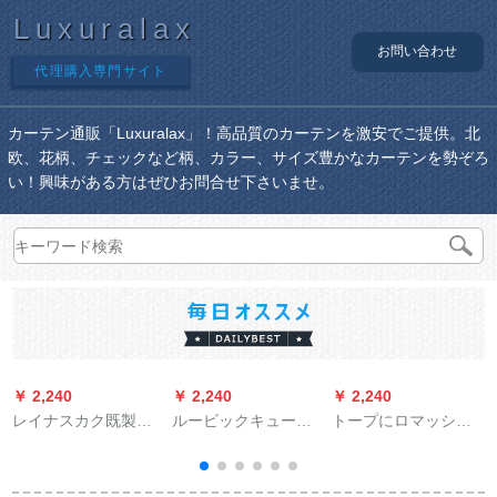
Luxuralax
お問い合わせ
代理購入専門サイト
カーテン通販「Luxuralax」！高品質のカーテンを激安でご提供。北
欧、花柄、チェックなど柄、カラー、サイズ豊かなカーテンを勢ぞろ
い！興味がある方はぜひお問合せ下さいませ。
￥ 2,240
￥ 2,240
￥ 2,240
￥
レイナスカク既製の
ルービックキューブ
トープにロマッシュ
カーターテーンンン
既制カーターテーン*
を25 mm半通してい
完全遮光カーターテ
流星3030布-流星(灰
ます。
ン寝室掃き出窓ベレ
色)1メトルオーダ·カ