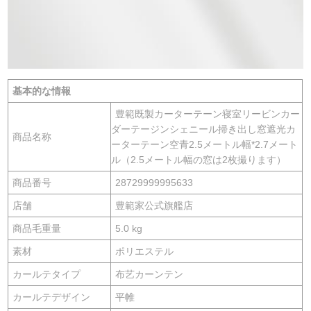
基本的な情報
豊範既製カーターテーン寝室リービンカー
ダーテージンシェニール掃き出し窓遮光カ
商品名称
ーターテーン空青2.5メートル幅*2.7メート
ル（2.5メートル幅の窓は2枚撮ります）
商品番号
28729999995633
店舗
豊範家公式旗艦店
商品毛重量
5.0 kg
素材
ポリエステル
カールテタイプ
布艺カーンテン
カールテデザイン
平帷