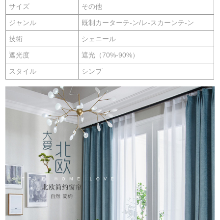
サイズ
その他
ジャンル
既制カーターテ-ン/レ-スカーンテ-ン
技術
シェニール
遮光度
遮光（70%-90%）
スタイル
シンプ