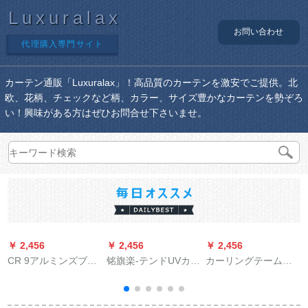
Luxuralax
お問い合わせ
代理購入専門サイト
カーテン通販「Luxuralax」！高品質のカーテンを激安でご提供。北
欧、花柄、チェックなど柄、カラー、サイズ豊かなカーテンを勢ぞろ
い！興味がある方はぜひお問合せ下さいませ。
￥ 2,456
￥ 2,456
￥ 2,456
￥
CR 9アルミンズブレ
铭旗楽-テンドUVカー
カーリングテーム透
インドオーブ遮光カ
テテ-ン白布バトン老
光既制カーターテー
ーテア昇降のレイン
化防止补助部品天象
ン白纱ベランダー糸
レインレインレイン
上質ベト20 m
断热电ペリング半遮