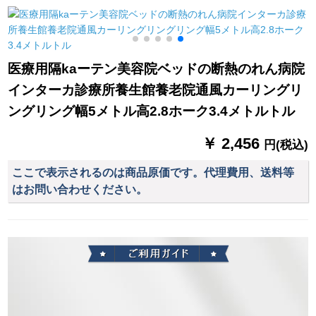
25 mm亮紋シャパン
光レガシー白い布の
パンMY-BY 11-L 003
白幅3.0*高2.7接続片
【改短】
医療用隔kaーテン美容院ベッドの断熱のれん病院
インターカ診療所養生館養老院通風カーリングリ
ングリング幅5メトル高2.8ホーク3.4メトルトル
￥ 2,456
円(税込)
ここで表示されるのは商品原価です。代理費用、送料等
はお問い合わせください。