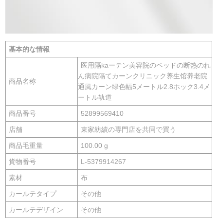
基本的な情報
医用隔kaーテン美容院のベッドの断热のれ
ん病院隔てカーンクリニック养生馆养老院
商品名称
通風カーン绿色幅5メートル2.8ホック3.4メ
ートル轨道
商品番号
52899569410
店舗
東家紡績の専門店を共同で買う
商品毛重量
100.00 g
貨物番号
L-5379914267
素材
布
カールテタイプ
その他
カールテデザイン
その他