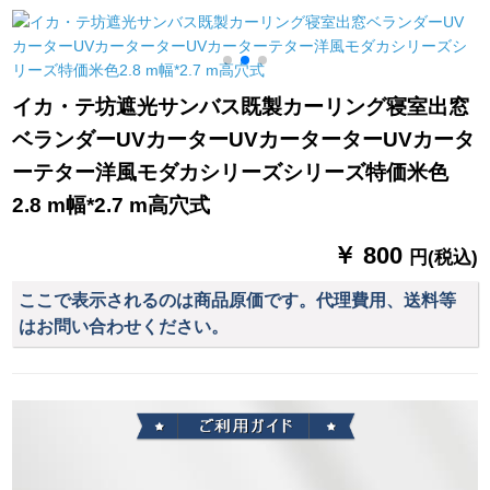
级大气素材布フーク
ク-2.0幅x 2.5高-1片
打孔室リビグダー02
装
镜中花米色既制カー
ストストール幅1.5
M
イカ・テ坊遮光サンバス既製カーリング寝室出窓
m*高さ2.7 m打孔加工
ベランダーUVカーターUVカーターターUVカータ
1枚
ーテター洋風モダカシリーズシリーズ特価米色
2.8 m幅*2.7 m高穴式
￥ 800
円(税込)
ここで表示されるのは商品原価です。代理費用、送料等
はお問い合わせください。