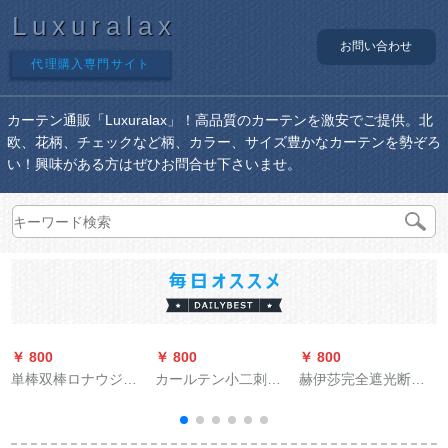
Luxuralax
お問い合わせ
代理購入専門サイト
カーテン通販「Luxuralax」！高品質のカーテンを激安でご提供。北
欧、花柄、チェックなど柄、カラー、サイズ豊かなカーテンを勢ぞろ
い！興味がある方はぜひお問合せ下さいませ。
￥ 800
￥ 800
￥ 800
￥
単棒双棒ロナウジー
カールテン小二刺刺
赫伊莎完全遮光断热
ム22アルミネム棒
刺繡ネネ洋风のない
仿麻既制カーターテ
【白】【ダブル】
既製カーターテテン
ーン物理コープティ
カースタム日よけ高
ンガー布灰色フル