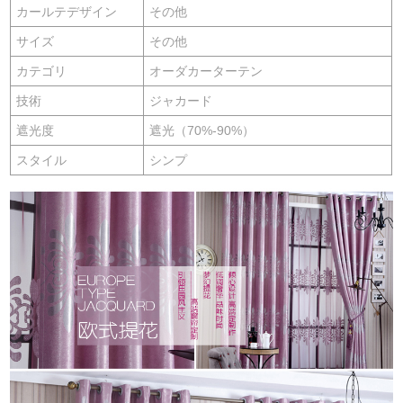
カールテデザイン
その他
サイズ
その他
カテゴリ
オーダカーターテン
技術
ジャカード
遮光度
遮光（70%-90%）
スタイル
シンプ