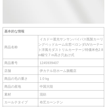
基本的な情報
イカドー遮光サンサンバイパス既製カーリ
ングベッドルーム出窓ベロンダUVカーテー
商品名称
ト洋風モダストリルカーテージ特価米色2.8
m幅*2.7 m高さ穴あけ式
商品番号
1245939407
店舗
伊カテル坊ホーム旗艦店
商品の毛の重さ
1.0 kg
商品の産地
中国大陸
素材
混紡
カールテタイプ
布艺カーンテン