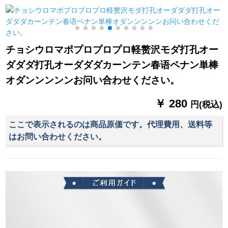
ングラインラインラ
テンロックのシンゲ
インアップ写真
ルの紫金色のABSキ
布
ャップ1.6メトルで
す。
チョシウロマポプロプロプロ軽赘沢モダ打孔オー
ダダダ打孔オーダダダカーンテン春语ペナン単棒
オダンンンンンお问い合わせください。
￥ 280
円(税込)
ここで表示されるのは商品原価です。代理費用、送料等
はお問い合わせください。