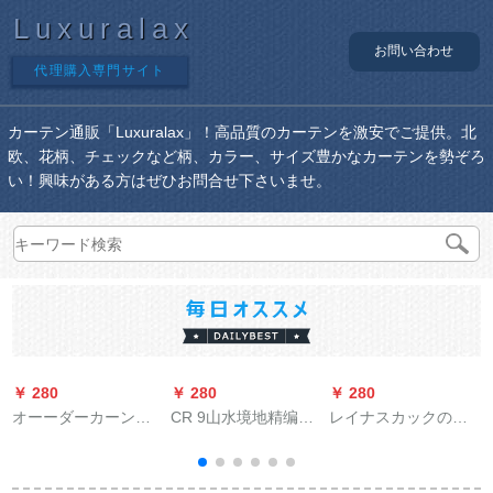
Luxuralax
お問い合わせ
代理購入専門サイト
カーテン通販「Luxuralax」！高品質のカーテンを激安でご提供。北
欧、花柄、チェックなど柄、カラー、サイズ豊かなカーテンを勢ぞろ
い！興味がある方はぜひお問合せ下さいませ。
￥ 280
￥ 280
￥ 280
￥
オーーダーカーンテ
CR 9山水境地精编纱
レイナスカックの厚
ンのレインブレイ昇
プロリングのレカー
い手静音8稜レルロマ
降式完全遮光UVカー
ン新中国式ソフトカ
ーポのトレーにカー
トカート既製カーリ
ーン挂け式
ドを入れています。