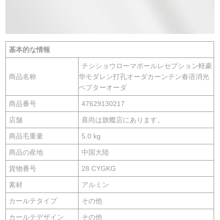
基本的な情報
チシショウローマポールレセプション軽豪
商品名称
华モダレン打孔オーダカーンテン春语消光
ペプターオーダ
商品番号
47629130217
店舗
喜尚は旗艦店にあります。
商品毛重量
5.0 kg
商品の産地
中国大陸
貨物番号
28 CYGKG
素材
アルミン
カールテタイプ
その他
カールテデザイン
その他