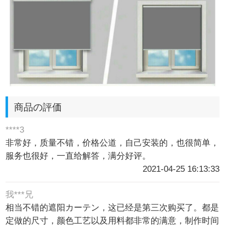
商品の評価
****3
非常好，质量不错，价格公道，自己安装的，也很简单，
服务也很好，一直给解答，满分好评。
2021-04-25 16:13:33
我***兄
相当不错的遮阳カーテン，这已经是第三次购买了。都是
定做的尺寸，颜色工艺以及用料都非常的满意，制作时间