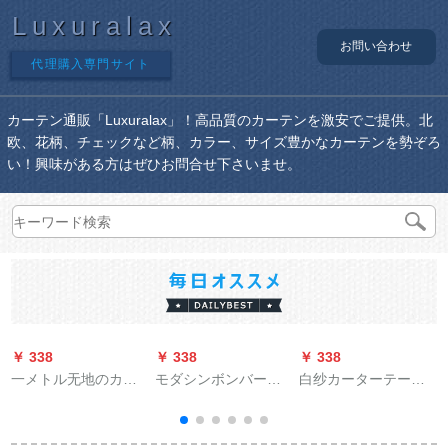
Luxuralax
お問い合わせ
代理購入専門サイト
カーテン通販「Luxuralax」！高品質のカーテンを激安でご提供。北
欧、花柄、チェックなど柄、カラー、サイズ豊かなカーテンを勢ぞろ
い！興味がある方はぜひお問合せ下さいませ。
￥ 338
￥ 338
￥ 338
￥
一メトル无地のカー
モダシンボンバード
白纱カーターテーン
ンテークの北欧ダン
バーンドバーンドバ
既制カートン特价清
シプロダカンネリン
ーンドバーンドバー
仓シプリンモルダレ
グリングリングリン
ンドバーンドバーン
スレスシートの窓の