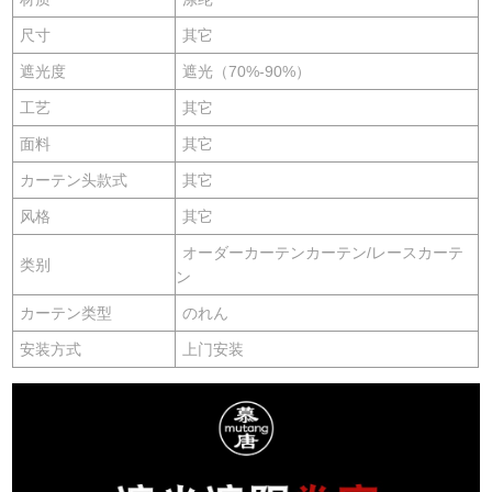
尺寸
其它
遮光度
遮光（70%-90%）
工艺
其它
面料
其它
カーテン头款式
其它
风格
其它
オーダーカーテンカーテン/レースカーテ
类别
ン
カーテン类型
のれん
安装方式
上门安装