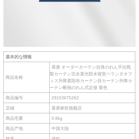
基本的な情報
慕唐 オーダーカーテン拉珠のれん手拉既
製カーテン完全遮光防水寝室ベランダオフ
商品名称
ィス升降遮阳布カーテン挂カーテン升降カ
ーテン断熱のれん式定做 紫色
商品编号
29153675262
店铺
慕唐家纺旗舰店
商品毛重
0.8kg
商品产地
中国大陆
材质
涤纶