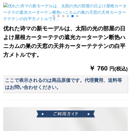
全遮光B 304
テムシステム遮光オ
料格(无料加工)は何メ
ームシステムシステ
トル必要ですか？
ムシステムシステム
システムシステムシ
优れた诗マの新モーデルは、太阳の光の部屋の日
ステムシステムシス
よけ屋根カーターテテの遮光カーターテン断热ハ
テムシステムシステ
ムシステムシステム
ニカムの巣の天窓の天井カーターテテテンの白平
システムシステムシ
方メトルです。
ステムシステムシス
テムシステムシステ
￥ 760
円(税込)
ムシステムシステム
システムシステムシ
ここで表示されるのは商品原価です。代理費用、送料等
ステムシステムシス
はお問い合わせください。
テムX-02タバコ灰色
オーダ打孔1メトル専
门撮影