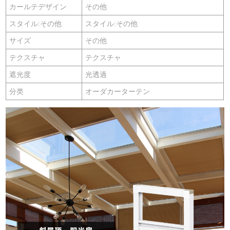
カールテデザイン
その他
スタイル:その他
スタイル:その他
サイズ
その他
テクスチャ
テクスチャ
遮光度
光透過
分类
オーダカーターテン