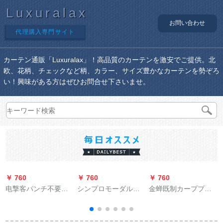
Luxuralax
お問い合わせ
代理購入専門サイト
カーテン通販「Luxuralax」！高品質のカーテンを激安でご提供。北
欧、花柄、チェックなど柄、カラー、サイズ豊かなカーテンを勢ぞろ
い！興味がある方はぜひお問合せ下さいませ。
￥ 760
￥ 760
￥ 760
￥
电撃客パンチ不要の
シンプロモーダル遮
金蝉既制カーププロ
レインのドレイン寝
光カーターテー厚手
モーション3色麻质ビ
室トールレバム二段
の斜纹麻料ビディオ
エンフク遮光カーン
阶プロモーション完
寝室既制カーンシス
天青-打孔1メトル用