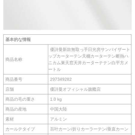
基本的な情報
優詩曼新款無取っ手日光房サンバイザート
ップカーターテン天棚カーターテン断熱ハ
商品名称
ニカム巣天窓天井カーターテテン白平方メ
ートル
商品番号
297349282
店舗
優詩曼オフィシャル旗艦店
商品の毛の重さ
1.0 kg
商品の産地
中国大陸
素材
アルミン
カールテタイプ
百叶カーン/折りカーラーテン/垂直カーン