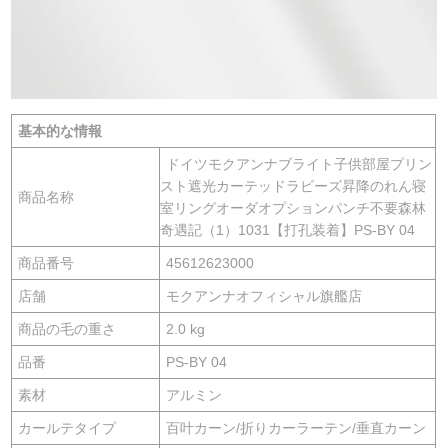
基本的な情報
ドイツモクアンナブライト子供部屋プリン
スト遮光カーテッドラビーズ昇降のれん寝
商品名称
室リングオーダオプションパンチ不要森林
奇遇記（1）1031【打孔装着】PS-BY 04
商品番号
45612623000
店舗
モクアンナオフィシャル旗艦店
商品の毛の重さ
2.0 kg
品番
PS-BY 04
素材
アルミン
カールテタイプ
百叶カーン/折りカーラーテン/垂直カーン