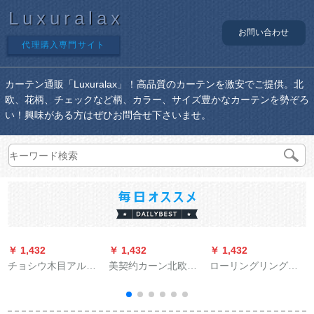
Luxuralax
お問い合わせ
代理購入専門サイト
カーテン通販「Luxuralax」！高品質のカーテンを激安でご提供。北
欧、花柄、チェックなど柄、カラー、サイズ豊かなカーテンを勢ぞろ
い！興味がある方はぜひお問合せ下さいませ。
￥ 1,432
￥ 1,432
￥ 1,432
￥
チョシウ木目アルミ
美契约カーン北欧风
ローリングリングリ
ン静音レオテルはロ
アニメープロスタッ
ングリングリングリ
マの太の棒洋風実木
ド寝室リングベルダ
ンググリングリング
柚木色-ダブルポルは
ー子供给部屋遮光カ
リングリングリング