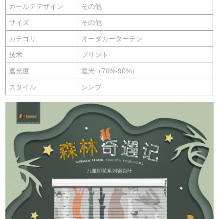
カールテデザイン
その他
サイズ
その他
カテゴリ
オーダカーターテン
技术
プリント
遮光度
遮光（70%-90%）
スタイル
シンプ