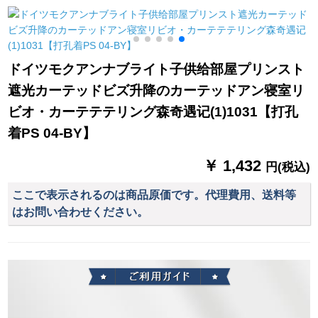
何メトルですか？
ーンブレン-1.5メトル
リングシルバー(明る
幅x 2.7高一片
いシルバー)一箱40個
ドイツモクアンナブライト子供给部屋プリンスト
遮光カーテッドビズ升降のカーテッドアン寝室リ
ビオ・カーテテテリング森奇遇记(1)1031【打孔
着PS 04-BY】
￥ 1,432
円(税込)
ここで表示されるのは商品原価です。代理費用、送料等
はお問い合わせください。