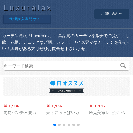
Luxuralax
お問い合わせ
代理購入専門サイト
カーテン通販「Luxuralax」！高品質のカーテンを激安でご提供。北
欧、花柄、チェックなど柄、カラー、サイズ豊かなカーテンを勢ぞろ
い！興味がある方はぜひお問合せ下さいませ。
￥ 1,936
￥ 1,936
￥ 1,936
￥
简易パンチ不要カー
天下にっっぱいカー
米克美家レ-ビグ·ベル
ン遮光カーンショル
リングリング风韩式
ダンプ出窓カーター
ダーダーダーダーダ
小森系高精密二重层
テーテ-ン扫き出し窓
ーダーダーダーダー
一体カーラテ无地刺
レレスタ-ジ