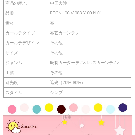
商品の産地
中国大陸
品番
FTCNL 06 V 983 Y 00 N 01
素材
布
カールテタイプ
布艺カーンテン
カールテデザイン
その他
サイズ
その他
ジャンル
既制カーターテ-ン/レ-スカーンテ-ン
工芸
その他
遮光度
遮光（70%-90%）
スタイル
シンプ