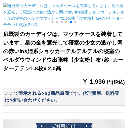
ダーダーヘウス小窓
繍糸カーララテンン
カーターテテディー
ンンシリーズシリー
紺色1.0*1.7 m-送C字
ズシリーズシリーズ
环
シリーズシリーズシ
リーズシリーズ既製
扉既製のカーディジは、マッチケースを装着して
カーンンシステムシ
います。星の金を遮光して寝室の少女の透かし网
ステムシステムカー
ン遮光カーン【绿の
グ
の赤いins姫系ショッカーテルテルテルの寝室の
二重】牛乳糸一体
ベルダウウィンドウ出张棒【少女粉】布+纱+カー
×2.7メトルの高さ1枚
ターテテン1.8枚x 2.0高
を无料で短缩しま
す。
￥ 1,936
円(税込)
ここで表示されるのは商品原価です。代理費用、送料等
はお問い合わせください。