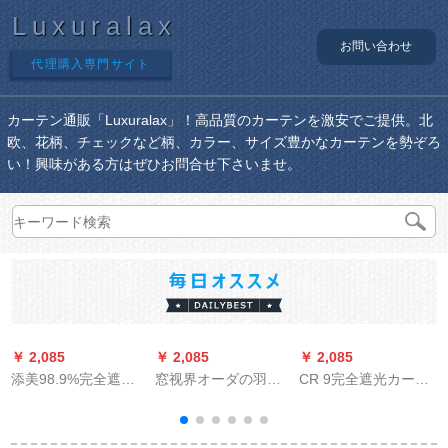
Luxuralax
お問い合わせ
代理購入専門サイト
カーテン通販「Luxuralax」！高品質のカーテンを激安でご提供。北
欧、花柄、チェックなど柄、カラー、サイズ豊かなカーテンを勢ぞろ
い！興味がある方はぜひお問合せ下さいませ。
￥ 2,085
￥ 2,085
￥ 2,085
￥
添美98.9%完全遮光
窓视界オーダの羽毛
CR 9完全遮光カート
ベルダンダ断热厚手
花のレン防水遮光の
ン子供のレカーンン
寝室オーダUVカーリ
レインレインレイン
ンベルムのレレイン
ングリング既制カー
レインレインレイン
式ラッピング遮光カ