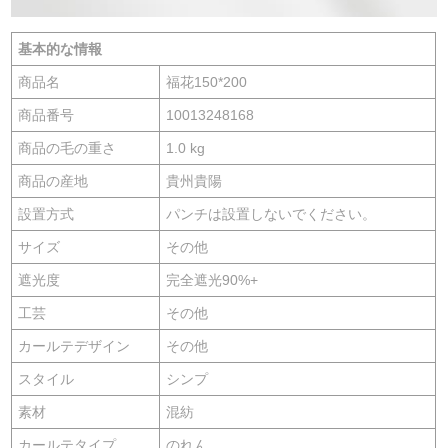
ットフィットフィッ
ト1平方单価
基本的な情報
商品名
福花150*200
商品番号
10013248168
商品の毛の重さ
1.0 kg
商品の産地
貴州貴陽
設置方式
パンチは設置しないでください。
サイズ
その他
遮光度
完全遮光90%+
工芸
その他
カールテデザイン
その他
スタイル
シンプ
素材
混紡
カールテタイプ
のれん