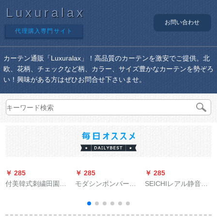
Luxuralax
お問い合わせ
代理購入専門サイト
カーテン通販「Luxuralax」！高品質のカーテンを激安でご提供。北
欧、花柄、チェックなど柄、カラー、サイズ豊かなカーテンを勢ぞろ
い！興味がある方はぜひお問合せ下さいませ。
￥ 285
￥ 285
￥ 285
￥
付美韓式刺繍田園レ
モダシンボンバード
SEICHIレアル静音厚
カン既製カーターン
バーンドバーンドバ
手坚美阿尔ルンロ-マ
二重窓リヴィ系無の
ーンドバーンドバー
ロ-ドレアルダ-ルロッ
面
完全遮光布緑布＋刺
ンドバーンドバーン
テ-ンを揃えることが