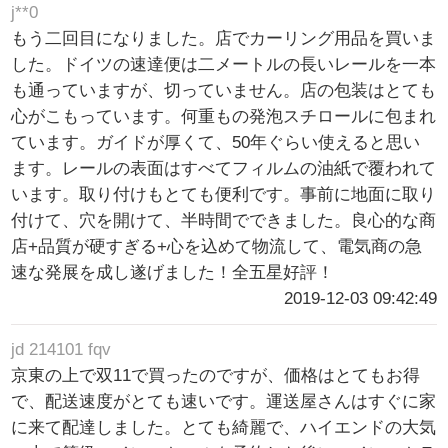
j**0
もう二回目になりました。店でカーリング用品を買いま
した。ドイツの速達便は二メートルの長いレールを一本
も通っていますが、切っていません。店の包装はとても
心がこもっています。何重もの発泡スチロールに包まれ
ています。ガイドが厚くて、50年ぐらい使えると思い
ます。レールの表面はすべてフィルムの油紙で覆われて
います。取り付けもとても便利です。事前に地面に取り
付けて、穴を開けて、半時間でできました。良心的な商
店+品質が硬すぎる+心を込めて物流して、電気商の急
速な発展を成し遂げました！全五星好評！
2019-12-03 09:42:49
jd 214101 fqv
京東の上で双11で買ったのですが、価格はとてもお得
で、配送速度がとても速いです。運送屋さんはすぐに家
に来て配達しました。とても綺麗で、ハイエンドの大気