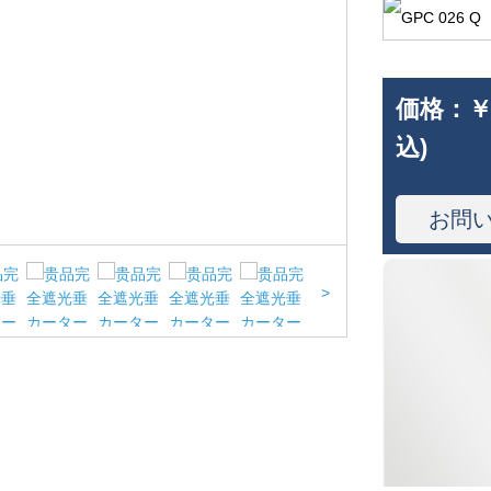
価格：
￥
込)
お問
>