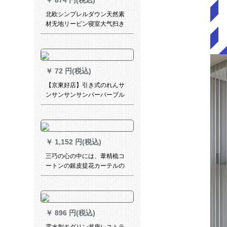
￥
874 円(税込)
北欧シンプレルダウン天然素
材无地リービン寝室大气扫き
出し窓既制カーターテー厚手
遮光布流星麻厚手进级-ソバカ
ス：布幅1.5*高2.2【フルク】
￥
72 円(税込)
【京東好店】引き式のれんサ
ンサンサンサンバーバーブル
ド昇降ベロンダライトライト
￥
1,152 円(税込)
三巧の心の中には、葦精梳コ
ートンの銀皮提花カーテルの
結婚をお祝いする田園リビア
ンの寝室布芸カードテーンの
青い布-打孔(ナノリング)1枚2
メトルの幅*2.7高可調
￥
896 円(税込)