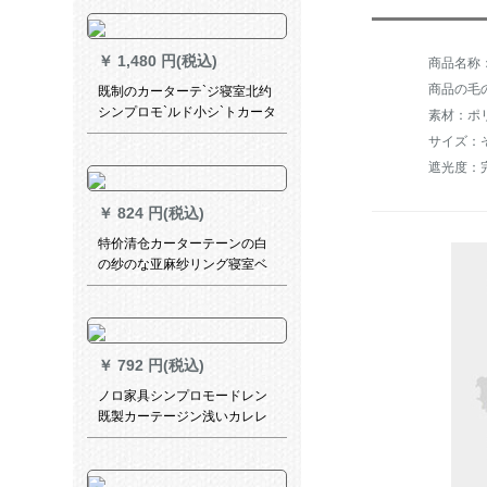
カータテーテンンンンンンン
ンンテーンンンン断熱のレイ
ンインビン出窓紗カーカーラ
￥
1,480 円(税込)
ララテン黄色の遮光-紗項高
150*170 cm
商品の毛の
既制のカーターテ`ジ寝室北约
シンプロモ`ルド小シ`トカータ
素材：ポ
ーテ`ン出窓リヴィティン寝室
サイズ：
ベルダ遮光布の星青【遮光
遮光度：完
80%】幅1.5高2.0打穴【一対
二】
￥
824 円(税込)
特价清仓カーターテーンの白
の纱のな亚麻纱リング寝室ベ
ロンダの纱カーターターテー
ン既制カーターテーリングリ
ングリングリングリングリン
グリングリングリングリング
￥
792 円(税込)
リングの金糸麻紗幅2.7*高1.8
ノロ家具シンプロモードレン
既製カーテージン浅いカレレ
色の遮光会議室オレフィン寝
室リビャー掃き出き窓ガラス
カテルテルテル色布普通連結