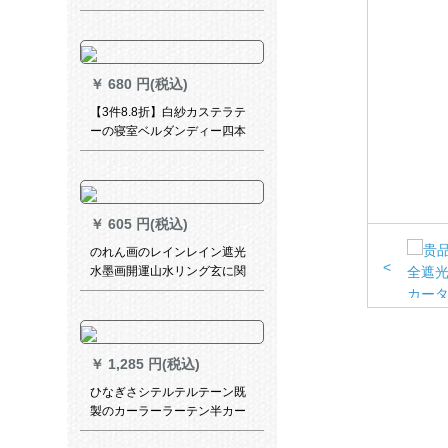
レンレンレン白纱出窓寝室女
房カーターテ【纱】白糸カー
ラテテン
￥
680 円(税込)
【3件8.8折】白紗カステラテ
ーの寝室ベルダンディー四本
爪フーク(米黄)幅3.0*高2.7 m
一枚
￥
605 円(税込)
のれん画のレインレイン遮光
<
水墨画開運山水リング玄に関
する風水昇降断ホットカータ
ーテーリング装飾画乳白色画
像1
￥
1,285 円(税込)
ひなぎさシテルテルテーン既
製のカーラーラーテン半カー
ンンヒヒーカーララテテン小