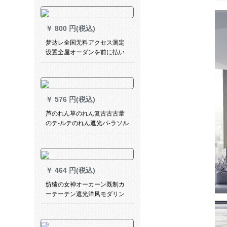
製カーンカーラードド刺繍布
既製カーターテーテージンン
ンテーカーの外付け窓レカー
￥
800 円(税込)
ン(加工を含む)システムシステ
ムシステム（何メ-トルが必要
梦达レ全国无料アクセス测定
ですか？数メ-トル）
设置全屋オーダンを前に払い
戻す金全国访问测定设定サー
ビレイン予约优先设计、个性
的なななななカーンソールシ
ョーを提供します。
￥
576 円(税込)
芦のれん草のれん复古古古葦
のテ-ルテのれん遮光パ-ラソル
のれん竹カーン1.8メ-トル幅3
メ-トル长さん
￥
464 円(税込)
纺绩の女神オーカーン既制カ
ーテーテン遮光洋风モダリン
寝室筋空纱カーターターター
ターターではないですか？