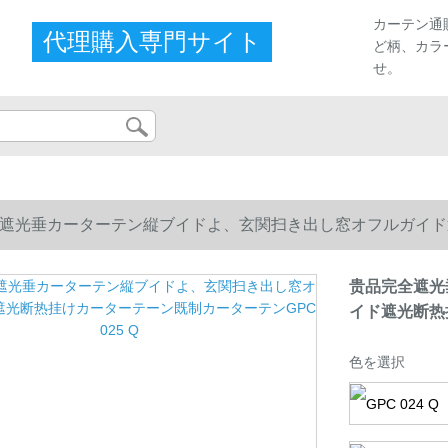
カーテン通
代理購入専門サイト
ど柄、カラ
せ。
遮光垂カーターテン縦ブイドよ、玄関扫き出し窓オフルガイド
贵品完全遮光
イド遮光断热挂
色を選択