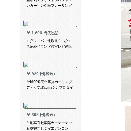
霊水刺モダリン书房レストラ
ンカーリング既制カーリング
テーン青い羽幅2.5メートル*
高2.7メートル
￥
1,600 円(税込)
モダシンパン北欧風白いクロ
ス麻紗ベランダ寝室レビ系既
製カーン加工4メトル幅X 2.7
メトル高の一枚
￥
920 円(税込)
金蝉99%完全遮光カーリング
ディップ北欧insシンプロダイ
リングディップは何メトル必
要ですか？
￥
605 円(税込)
自动车面包车隔カーテーテン
五菱栄光长安安エアンコンテ