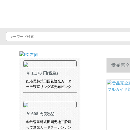
Luxuralax
贵品完全
￥
1,176 円(税込)
025 Q
妃洛思韩式田园花遮光カータ
ーテ寝室リング遮光布ピンク
×2.7メトルの高さ一枚
￥
608 円(税込)
华欣森系韩式田园无地二阶建
って遮光カードテーレンレン