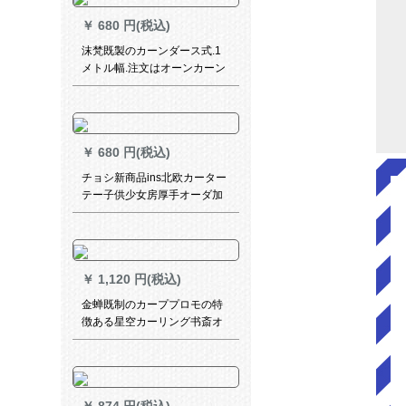
モデル幅2 m*高2.5 m/1片
￥
680 円(税込)
沫梵既製のカーンダース式.1
メトル幅.注文はオーンカーン
カーストマービースに接続し
ます。
￥
680 円(税込)
チョシ新商品ins北欧カーター
テー子供少女房厚手オーダ加
工、打孔毎米プロシュート10
元
￥
1,120 円(税込)
金蝉既制のカーププロモの特
徴ある星空カーリング书斎オ
ーダの书斎オーカン书房オー
ダの遮光カーンンン遮光カー
ンンの材料価格(无料フーク加
工)は何ですか？