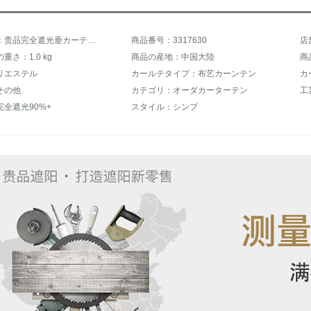
商品名称：贵品完全遮光垂カーテン縦ブイド玄関扫き出し窓オリフ遮光断热挂けカーンテージシステムシステムシステム既制カーンGPC 025 Q
商品番号：3317630
店
重さ：1.0 kg
商品の産地：中国大陸
商
リエステル
カールテタイプ：布艺カーンテン
カ
その他
カテゴリ：オーダカーターテン
工
全遮光90%+
スタイル：シンプ