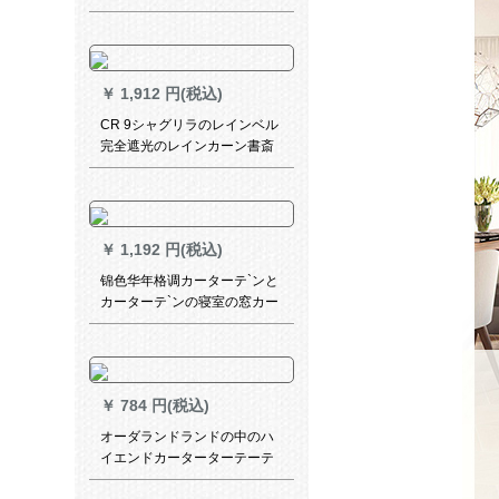
ートホートカーターテーテー
日よけUVカースト断热エヌカ
ーンカーテータードドドドモ
デル
￥
1,912 円(税込)
CR 9シャグリラのレインベル
完全遮光のレインカーン書斎
リング布百葉のレインレイン
レインレインレインレイン完
全遮光本白ZY-XG 02-4201
￥
1,192 円(税込)
锦色华年格调カーターテ`ンと
カーターテ`ンの寝室の窓カー
ターテ`ン既製カーターテン既
製カーターテン既制カーター
テ`ン既制カーターテ`タテルテ
ルテルテルテルテルテルテル
￥
784 円(税込)
テルテルテルテルテルン小格
子小森系布芸カータータータ
オーダランドランドの中のハ
ーターターターテ`ン绿小格子
イエンドカーターターテーテ
フク1.45メトルの一枚
ーン洋风半遮光リング寝室既