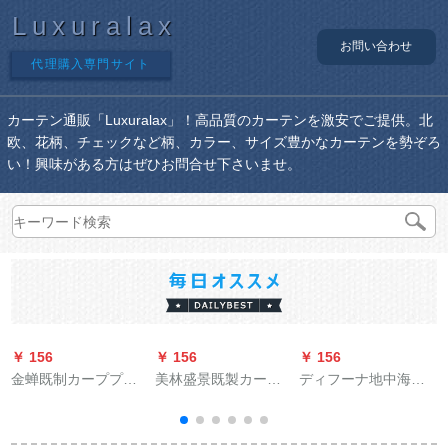
Luxuralax
お問い合わせ
代理購入専門サイト
カーテン通販「Luxuralax」！高品質のカーテンを激安でご提供。北
欧、花柄、チェックなど柄、カラー、サイズ豊かなカーテンを勢ぞろ
い！興味がある方はぜひお問合せ下さいませ。
￥ 156
￥ 156
￥ 156
￥
金蝉既制カーププロ
美林盛景既製カーン
ディフーナ地中海カ
モーション3色麻质ビ
寝室掃き出し窓レイ
ーン半完全遮光寝室
エンフク遮光カーン
1838-十字麻紗打孔加
リングベレスト8520-
天青-打孔1メトル用
工(ナノリング送り)/
完全遮光布-フルック