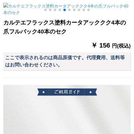
料格(无料加工)は何メ
一メートル価格格
既製カーン幅1.9*2.7
トル必要ですか？
m-シングルA
2
カルテエフラックス塗料カータアッククク4本の
爪フルバック40本のセク
￥ 156
円(税込)
ここで表示されるのは商品原価です。代理費用、送料等
はお問い合わせください。