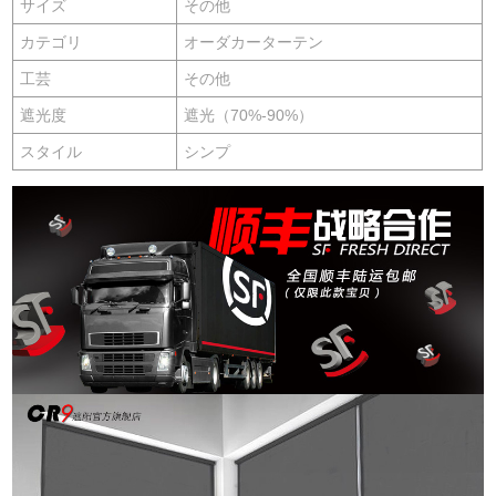
サイズ
その他
カテゴリ
オーダカーターテン
工芸
その他
遮光度
遮光（70%-90%）
スタイル
シンプ