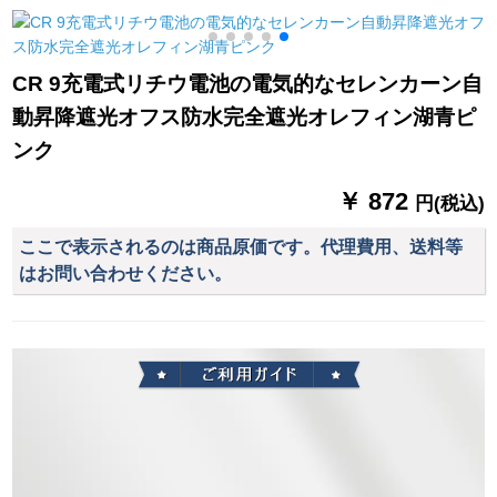
テムシステムシステ
光を避ける地中海ス
ン
ムシステムシステム
タの灼银城の既存制
システムシステムシ
カーリング特价クリ
CR 9充電式リチウ電池の電気的なセレンカーン自
ステムシステムシス
ーンバー06既制カー
動昇降遮光オフス防水完全遮光オレフィン湖青ピ
テムシステムシステ
リング幅2.0 m*高2.7
ムシステムシステム
m连接加工
ンク
システムシステムシ
ステムシステムシス
￥ 872
円(税込)
テムシステムシステ
ムシステムの地中海
ここで表示されるのは商品原価です。代理費用、送料等
遮光ブロックブロッ
はお問い合わせください。
クプレートプレート
プレートプレートプ
レートプレートプレ
ートプレートプレー
ト外窓天然素材カー
テージ手に连络して
サズを确认します。