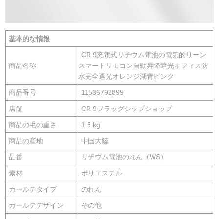
基本的な情報
CR 9充電式リチウム電池の電気的リーン
商品名称
スマートリモコン自動昇降遮光オフィス防
水完全遮光オレンジ湖青ピンク
商品番号
11536792899
店舗
CR 9フラッグシップショップ
商品の毛の重さ
1.5 kg
商品の産地
中国大陸
品番
リチウム電池のれん（WS）
素材
ポリエステル
カールテタイプ
のれん
カールテデザイン
その他