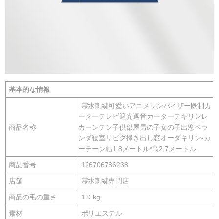
基本的な情報
霊水刺繍可愛いアニメサンバイザー既制カ
ーターテレビ遮光遮音カーターテキリンレ
商品名称
カーンテン子供部屋男の子女の子出窓ベラ
ンダ寝室リビグ掃き出し窓オーダキリン-カ
ーテーン幅1.8メートル*高2.7メートル
商品番号
126706786238
店舗
霊水刺繍専門店
商品の毛の重さ
1.0 kg
素材
ポリエステル