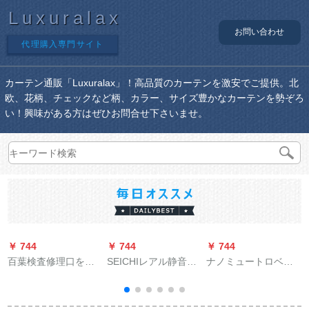
Luxuralax
お問い合わせ
代理購入専門サイト
カーテン通販「Luxuralax」！高品質のカーテンを激安でご提供。北
欧、花柄、チェックなど柄、カラー、サイズ豊かなカーテンを勢ぞろ
い！興味がある方はぜひお問合せ下さいませ。
￥ 744
￥ 744
￥ 744
￥
百葉検査修理口を開
SEICHIレアル静音厚
ナノミュートロベル
けて、アルミオアン
手坚美阿尔ルンロ-マ
トマルロックの部品
アンを注文して、風
ロ-ドレアルダ-ルロッ
をつまみますか？）
口散流器百葉窓暖房
テ-ンを揃えることが