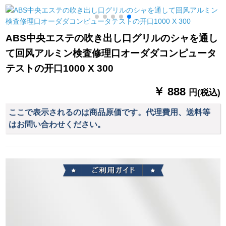
ショウドーウをイト
ヨガムオーオーオー
リーズシリーズシリ
ンストしているので
オーストリア花舞う
ーズシリーズン半遮
す。シンググモル色-
蝶优雅小森系図B
光小カーターテータ
ABS中央エステの吹き出し口グリルのシャを通し
送り棒
0025-森系花卉纱/オ
ーシリーズン寝室ベ
て回风アルミン検査修理口オーダダコンピュータ
カーン
ルンダンジョン特价
クリープ青3.4枚*高
テストの开口1000 X 300
2.0メート
￥ 888
円(税込)
ここで表示されるのは商品原価です。代理費用、送料等
はお問い合わせください。