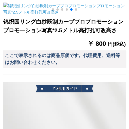
マ-ピのテ-ンが短いで
ゃっと合せせせせせ
の逸品を完全に遮光
す。テ-ルンコーヒ-の
せせせせせせな布湖
したままにする。
テ-ンが短いです。テ`
青+灰布毎米(加工无
锦织园リング白纱既制カーププロプロモーション
マンが短いです。テ`
料、カーリンググリ
プロモーション写真*2.5メトル高打孔可改高さ
マンが短いです。テ
ル及び付属品の计算
トラーが窓を遮光し
など)を行います。
￥ 800
て北欧のハ-フ-テがあ
円(税込)
ります。
ここで表示されるのは商品原価です。代理費用、送料等
はお問い合わせください。