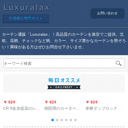
Luxuralax
お問い合わせ
代理購入専門サイト
カーテン通販「Luxuralax」！高品質のカーテンを激安でご提供。北
欧、花柄、チェックなど柄、カラー、サイズ豊かなカーテンを勢ぞろ
い！興味がある方はぜひお問合せ下さいませ。
￥ 624
￥ 624
￥ 624
￥
CR 9金糸提花のレン
病院用のカーターテ
単棒ダッブロックテ
カーン二階百葉韓国
美容院断热カーター
ーテンマーポルアメ
式遮光リービ寝室バ
テン养生馆仕切りカ
ーリング寝室カーリ
ーム
ーテックスックス难
ングリングリングリ