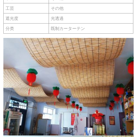
工芸
その他
遮光度
光透過
分类
既制カーターテン