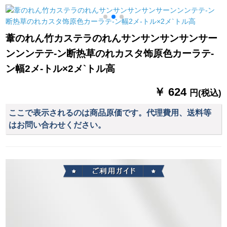
燃布バラ赤(美容院)幅
ングリングリングリ
3.5 X高2.7送フルク
ングリングリングリ
(レル3.2 m)
ングリングリングと
葦のれん竹カステラのれんサンサンサンサンサー
白カードライン补强
ンンンテテ-ン断热草のれカスタ饰原色カーラテ-
28 mm【鉄芸棒】ダ
ブルロド/米
ン幅2メ-トル×2メ`トル高
￥ 624
円(税込)
ここで表示されるのは商品原価です。代理費用、送料等
はお問い合わせください。