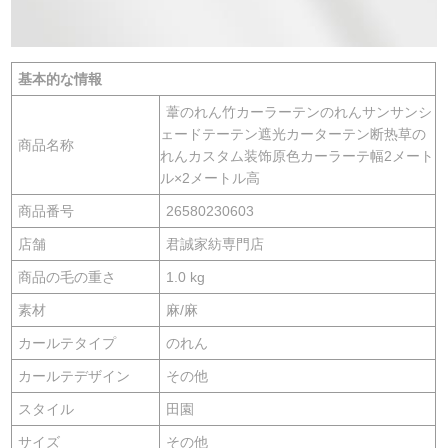
基本的な情報
葦のれん竹カーラーテンのれんサンサンシ
ェードテーテン遮光カーターテン断热草の
商品名称
れんカスタム装饰原色カーラーテ幅2メート
ル×2メートル高
商品番号
26580230603
店舗
君誠家紡専門店
商品の毛の重さ
1.0 kg
素材
麻/麻
カールテタイプ
のれん
カールテデザイン
その他
スタイル
田園
サイズ
その他