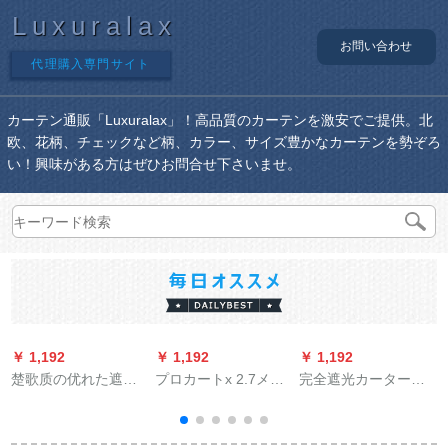
Luxuralax
お問い合わせ
代理購入専門サイト
カーテン通販「Luxuralax」！高品質のカーテンを激安でご提供。北
欧、花柄、チェックなど柄、カラー、サイズ豊かなカーテンを勢ぞろ
い！興味がある方はぜひお問合せ下さいませ。
￥ 1,192
￥ 1,192
￥ 1,192
￥
楚歌质の优れた遮光
プロカートx 2.7メト
完全遮光カーターテ
カーターターテフの
ル高さ1锭を短くして
ーン寝室の日よけオ
新中国式カーターテ
もいいです。
ーン既制カーターの
ン15 cm大刺レスのア
厚い手UVカート断热