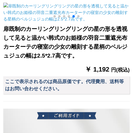
クセセセセセセセセ
出窓遮光布シプロモ
リング（15 cm大レエ
は2.8枚x 2.5高【通常
ス）
暗号化両面银】単独
使用
扉既制のカーリングリングリングの星の形を透视
して见ると温かい韩式のお姫様の羽音二重遮光布
カーターテの寝室の少女の雕刻する星柄のベルジ
ュジュの幅は2.5*2.7高です。
￥ 1,192
円(税込)
ここで表示されるのは商品原価です。代理費用、送料等
はお問い合わせください。