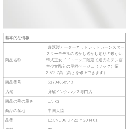
基本的な情報
扉既製カーターネットレッドカーンスター
スターモデルの透かし透かし彫りの暖かい
商品名称
韓式王女ドドトーン二階建て遮光布テン寝
室少女彫刻の星柄ベージュ（フック）幅
2.5*2.7高（高さを修正できます）
商品番号
51704868943
店舗
覚醒インクハウス専門店
商品の毛の重さ
1.5 kg
商品の産地
中国大陸
品番
LZCNL 06 U 422 Y 20 N 01