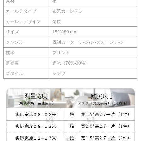
素材
布
カールテタイプ
布艺カーンテン
カールテデザイン
蕩度
サイズ
150*250 cm
ジャンル
既制カーターテ-ン/レ-スカーンテ-ン
技术
プリント
遮光度
遮光（70%-90%）
スタイル
シンプ