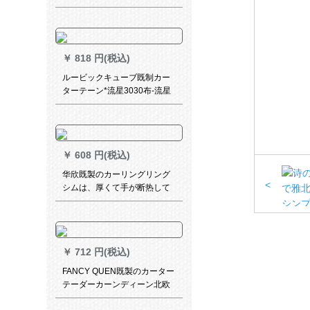
れ紋黄色1.5メトル幅*2.6メト
ル高さを材料なしに短包加工1
枚
￥
818 円(税込)
ルービックキューブ既制カー
ターテーン*流星3030布-流星
(灰色)1メトルオーダ·カーン価
格格
￥
608 円(税込)
华欣既製のカーリングリング
<
シムは、厚くて手が断热して
UVカーターの防光遮光リング
寝室の外窓パン不要カーンテ
ーン【米色布】白纱1米价をプ
レゼにします。
￥
712 円(税込)
FANCY QUEN既製のカーター
テーダーカーンディーン北欧
熱帯葉子の白ブラリーフ寝室