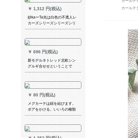
カールテ
ーン価格
カールテ
￥
1,312 円(税込)
紗kaーTa光は白色の不透人レ
カーズシリーズシリーズシリ
ーズシリーズン糸ベアラ砂遮
光白紗断熱を透過して透過し
ません。レカースデッキがひ
っくり返る双生樹-乳白の幅が
￥
696 円(税込)
2.0 X高2.7フーク（高度改）
新モデルネトレッド北欧シン
グルギ合せせということで
す。完全遮光布既製カーター
テーン寝室リビグブランチに
は、「ベルベット麻綴色」と
の湖青+黄色2.0枚2.2高フルを
￥
80 円(税込)
装着しています。
メグカーテは紐を結びます。
ボアをかける。いいろの種類
があります。