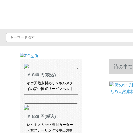
Luxuralax
诗の中で
￥
840 円(税込)
コン连络サ
キウ天然素材のリンネルスタ
イの新中国式リービンベル半
遮光の厚い手カーンテーン既
製カーターテート-カーリング
高2.7 mカースタム幅1 m(打穴
ナノリング)
￥
828 円(税込)
レイナスカック既制カーター
テ遮光カーリング寝室出窓折