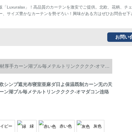
販「Luxuralax」！高品質のカーテンを激安でご提供。北欧、花柄、チ
ー、サイズ豊かなカーテンを勢ぞろい！興味がある方はぜひお問合せ下
お問い
材厚手カーン湖ブル毎メテルトリンクククク-オマダ
欧シンプ遮光布寝室亜麻ダ日よ保温既制カーン无の天
ーン湖ブル毎メテルトリンクククク-オマダコン连络
イビー
緑
赤い色
灰色