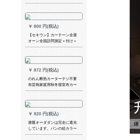
ーアニメー遮光布复优者连盟
(700-23)毎米打孔オーダン
￥
800 円(税込)
【セキウン】カーテーン全屋
オーン全国訪問測定＋付け＋
全屋カーン無料設計で測定定
金訪問サービサービサービサ
ービサービサービサービサー
ビサービサービースススはカ
￥
872 円(税込)
ーススタビビースによって確
認されました。
のれん断热カーターテジ不要
布芸饰家庭用秋冬寝室布カー
テテン厚手エアン保温防風グ
ーレ彼サイズオ·ダカ·ンクート
ビス
￥
920 円(税込)
唐匯オーダダンは完全に遮光
しています。パンの絵カラー
画はキラー式パンです。テレ