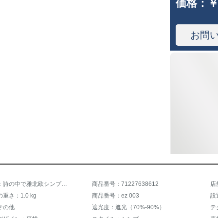
価格：
￥
お問
商品名称：詩の中で雅北欧シンプの遮光布寝室リンダの日よけ保温既制カーンの天然素材厚い手カーン湖ブルー毎メートルフック価格-オーダカーテン連絡サービス
商品番号：71227638612
重さ：1.0 kg
商品番号：ez 003
その他
遮光度：遮光（70%-90%）
テ