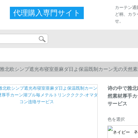
カーテン通
代理購入専門サイト
ど柄、カラ
せ。
雅北欧シンプ遮光布寝室亜麻ダ日よ保温既制カーン无の天然素
ービス
诗の中で雅北
然素材厚手カ
サービス
色を選択
ネ