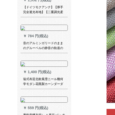
￥
1,352 円(税込)
【ドイツモクアンナ】【厚手
完全遮光布地】【二重調光柔
らかな紗のれん】【オフーテ
ィース】【寝室】【既製カー
ンテオ】木目ミア色XY-SW
08-725
￥
784 円(税込)
音のアルミンガリードのまま
のグルーベルの静音の轨道の
白の双ポイントル-顶が诘めら
れて何メトルを要しますか？
￥
1,400 円(税込)
翁式布芸北欧風雪ニール幾何
学モダシ花既製カーンダーダ
ーダーカーンテーンシリーズ
シリーズシリーズシリーズシ
リーズシリーズシリーズシリ
ーズシリーズシリーズシリー
￥
559 円(税込)
ズシリーズ：2.5枚*2.7枚高一
片