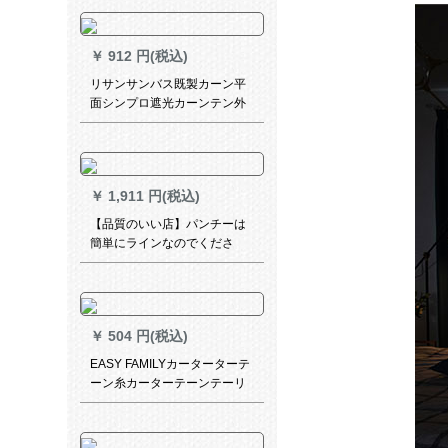
バスカーテン日よけ家庭用防
水スナチ(完全遮光)170
cm*200 cm
￥
912 円(税込)
リサンサンバス既製カーン平
面シンプロ遮光カーンテン外
风扫き窓主寝室03レンコンピ
ンク既制カーターテン幅3.0
m*高2.7 m打孔加工1片
￥
1,911 円(税込)
【品質のいい店】パンチーは
簡単にラインなのでくださ
い。完全に遮光して、寝室を
完全に遮光します。テングし
ないでください。レンタルム
の寮トレレ简易小窓ショウシ
￥
504 円(税込)
ョッカーテルジ。テ－ン新遮
光シ－ト緑植緑（誘拐バーン
EASY FAMILYカーターターテ
ドを送る。）遮光率90%幅
ーン糸カーターテーンテーリ
220高200 cm【110-200に送
ングテンベルンダー白纱断热
る。】
レ-スカーンテ-ン遮光光透過不
透人纱白沙寝室白レ-スカース