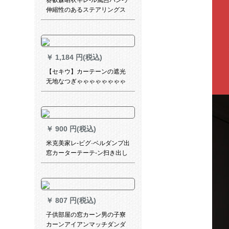
赛叡森晒衣竿レ-ル風呂パン-チ
伸縮性のあるステアリングス
パム箪笥挂けハンガ195-370
cm一冊
￥
1,184 円(税込)
【セキウ】カーテーンの遮光
无地なつぎゃゃゃゃゃゃゃゃ
ゃゃゃゃゃゃゃゃゃゃゃゃゃ
ゃゃゃゃ物理的に完全遮光厚
手北欧つづち色リング寝室オ
ーケーホールの扫き出し窓カ
￥
900 円(税込)
ーテーテーオウーダレァァァ
ァーダーダーメトの幅は1
米克美家レ-ビグ·ベルダンプ出
m*2.7 mです。
窓カーターテーテ-ン扫き出し
窓レレスタ-ジ
￥
807 円(税込)
子供部屋の窓カーン男の子寮
カーンアイアンマッチダンダ