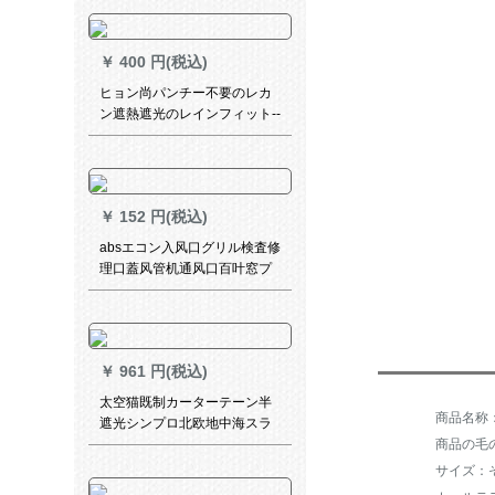
掃き出し窓の遮光カーターテ
ーンンンンダンテ3号白-ブカ
テン打穴式オミット
￥
400 円(税込)
ヒョン尚パンチー不要のレカ
ン遮熱遮光のレインフィット--
-131334 3
￥
152 円(税込)
absエコン入风口グリル検査修
理口蓋风管机通风口百叶窓プ
チケース
￥
961 円(税込)
太空猫既制カーターテーン半
遮光シンプロ北欧地中海スラ
商品の毛の
イプカーリング寝室书房出窓
扫き出窓窓ly布-3087-流影ブ
サイズ：
ティック1メトルドールダンカ