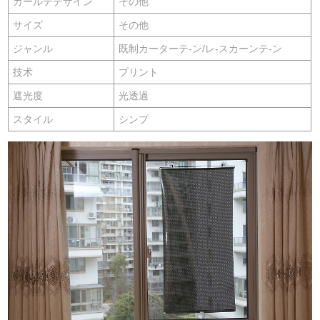
カールテデザイン
その他
サイズ
その他
ジャンル
既制カーターテ-ン/レ-スカーンテ-ン
技术
プリント
遮光度
光透過
スタイル
シンプ