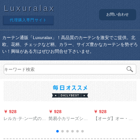
Luxuralax
お問い合わせ
代理購入専門サイト
カーテン通販「Luxuralax」！高品質のカーテンを激安でご提供。北
欧、花柄、チェックなど柄、カラー、サイズ豊かなカーテンを勢ぞろ
い！興味がある方はぜひお問合せ下さいませ。
￥ 928
￥ 928
￥ 928
￥
レルカ·テ·ン一式の简
简易小カリーズシリ
【オーダ】オー・ダ
易借家で、二階建て
ズ既制カーーンタル
カー・ン専门撮影ス
の「紫ピンク」を貼
ハルは贴らないでく
タジオ】オー・ダカ
るタイプロです。
ださい。遮光断热舎
ン専门撮影10元