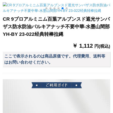
モダ·寝室田園シン半
ドバーンドバーンド
ド版バラ金スタ-ルを
遮光米黄
バーンドバーンドバ
取ります。
ーンドドドカープス
CR 9プロアルミニム百葉アルブンスド遮光サンバ
キー壁フック洋风カ
ザス防水防油パルキアナッチ不要中華-水墨山間部
ータテテテテ
YH-BY 23-022经典转棒拉縄
￥ 1,112
円(税込)
ここで表示されるのは商品原価です。代理費用、送料等
はお問い合わせください。