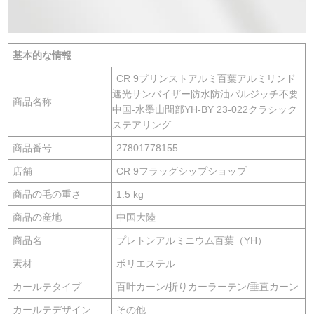
基本的な情報
CR 9プリンストアルミ百葉アルミリンド
遮光サンバイザー防水防油パルジッチ不要
商品名称
中国-水墨山間部YH-BY 23-022クラシック
ステアリング
商品番号
27801778155
店舗
CR 9フラッグシップショップ
商品の毛の重さ
1.5 kg
商品の産地
中国大陸
商品名
プレトンアルミニウム百葉（YH）
素材
ポリエステル
カールテタイプ
百叶カーン/折りカーラーテン/垂直カーン
カールテデザイン
その他