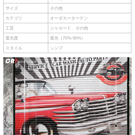
サイズ
その他
カテゴリ
オーダカーターテン
工芸
ジャカード、その他
遮光度
遮光（70%-90%）
スタイル
シンプ