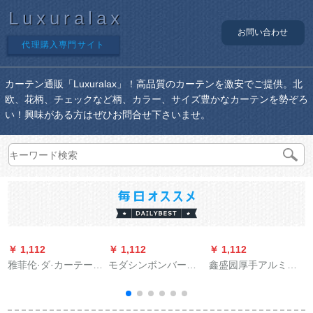
Luxuralax
お問い合わせ
代理購入専門サイト
カーテン通販「Luxuralax」！高品質のカーテンを激安でご提供。北
欧、花柄、チェックなど柄、カラー、サイズ豊かなカーテンを勢ぞろ
い！興味がある方はぜひお問合せ下さいませ。
￥ 1,112
￥ 1,112
￥ 1,112
￥
雅菲伦·ダ·カーテーン
モダシンボンバード
鑫盛园厚手アルミン
既製カーリングリン
バーンドバーンドバ
カーンレ-ル着カーン
グリング洋風の透か
ーンドバーンドバー
レ-ルレ-ルレ-ルモ-ル
し彫刻りの水溶刺繍
ンドバーンドバーン
ノレ-ル上にアプリケ-