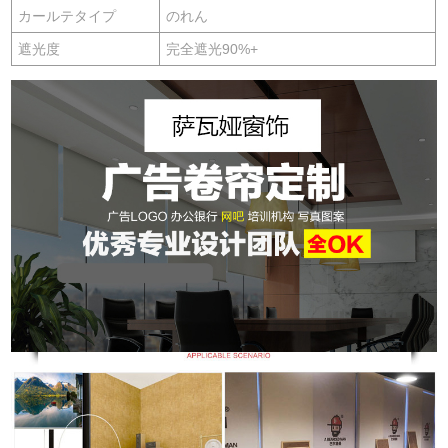
カールテタイプ
のれん
遮光度
完全遮光90%+