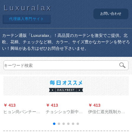
Luxuralax
お問い合わせ
代理購入専門サイト
カーテン通販「Luxuralax」！高品質のカーテンを激安でご提供。北
欧、花柄、チェックなど柄、カラー、サイズ豊かなカーテンを勢ぞろ
い！興味がある方はぜひお問合せ下さいませ。
￥ 413
￥ 413
￥ 413
￥
ヒョン尚パンチー不
チョシショウ新中国
伊佳仁遮光既制カー
要のレカン遮熱遮光
式カーリングテー手
リングダウン天然素
のレインフィット--
描きのモデル様雅遮
材厚手カーリング寝
-131334 3
光布カーターテーテ
室UVカーリングダウ