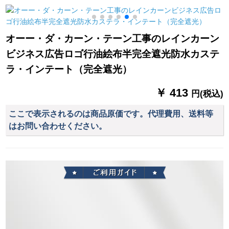
テンテーテンンンテ
ン热レストレーンン
ーピング書斎ビエン
ン
グ寝室出窓レ·スタッ
オーー・ダ・カーン・テーン工事のレインカーン
ト玉傷知秋紗カータ
ビジネス広告ロゴ行油絵布半完全遮光防水カステ
ーテーク加工、打孔
毎米プロ10元
ラ・インテート（完全遮光）
￥ 413
円(税込)
ここで表示されるのは商品原価です。代理費用、送料等
はお問い合わせください。