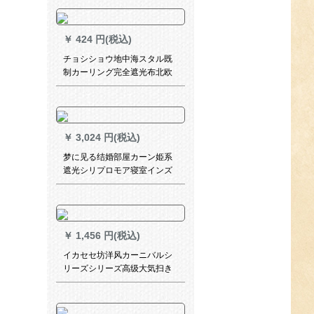
精密2*1.2メトルの高精细片
+顶
￥
424 円(税込)
チョシショウ地中海スタル既
制カーリング完全遮光布北欧
カーン天然素材モダシンプ寝
室カータースタッパー白条モ
デルモデルモデルモデルモデ
ルモデルモデルモデルモデル
￥
3,024 円(税込)
フリーフリーフリーフリーフ
リーフリーフリー加工、打孔
梦に见る结婚部屋カーン姫系
毎メールショップ10元
遮光シリプロモア寝室インズ
风网红制カーリングスタスタ
スタスタスタースタースター
スタースタースタースタース
ター3 m幅X 2.8 m高对打孔
￥
1,456 円(税込)
（可改短）
イカセセ坊洋风カーニバルシ
リーズシリーズ高级大気扫き
窓寝室简欧遮光UVカーターテ
ジジ刺刺繍カータテーン既製
カーリングリングリングカー