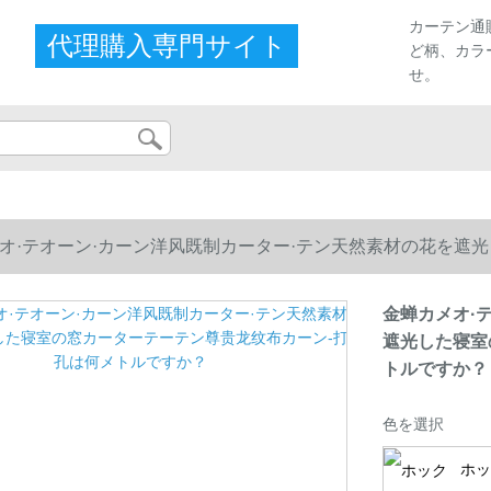
カーテン通
代理購入専門サイト
ど柄、カラ
せ。
オ·テオーン·カーン洋风既制カーター·テン天然素材の花を遮
ルですか？
金蝉カメオ·
遮光した寝室
トルですか？
色を選択
ホッ