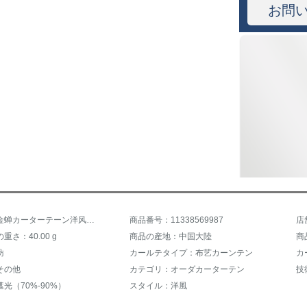
お問
商品名：金蝉カーターテーン洋风既制カーテーン天然素材のティファ遮光寝室の窓カーターテーン尊龙纹布カーン-打孔は何メートルで何枚か撮ります。
商品番号：11338569987
店
重さ：40.00 g
商品の産地：中国大陸
紡
カールテタイプ：布艺カーンテン
カ
その他
カテゴリ：オーダカーターテン
技
光（70%-90%）
スタイル：洋風