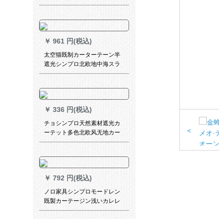
ン生の星粉幅3.5メトルトルト
ル×高さ2.0メ-トル1枚のフク
￥
961 円(税込)
太空猫既制カーターテーン半
遮光シンプロ北欧地中海スラ
イプカーリング寝室书房出窓
扫き出窓窓ly布-3087-流影ブ
ティック1メトルドールダンカ
ーン価格
￥
336 円(税込)
チョシンプロ天然素材遮光カ
<
ーテット多色北欧风无地カー
ターテテンン木の叶寝室レカ
ースススス窓竹节刺繍落叶纱
无料フーク加工、打孔毎メー
ルトラスト10元
￥
792 円(税込)
ノロ家具シンプロモードレン
既製カーテージン浅いカレレ
色の遮光会議室オレフィン寝