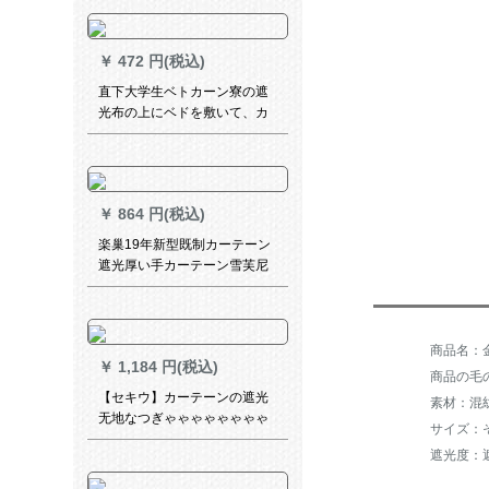
室リビャー掃き出き窓ガラス
カテルテルテル色布普通連結
モデル幅2 m*高2.5 m/1片
￥
472 円(税込)
直下大学生ベトカーン寮の遮
光布の上にベドを敷いて、カ
ーターテの下の段のレン城壁
ベトドのカーターテテの1.2*
長い2 Mの二錠のレンの高さ
1.2メトトはルトンを指す。
￥
864 円(税込)
楽巢19年新型既制カーテーン
遮光厚い手カーテーン雪芙尼
混紡シンプルモダーン无地縦
つづりカーテーンフック穴オ
ーダリングカーテーンオス顿
光恋人-ins縦つづり-75%遮光1
￥
1,184 円(税込)
メートル幅価格(サイズオーダ
商品の毛の
カーテージコンタクトサービ
【セキウ】カーテーンの遮光
素材：混
ス)
无地なつぎゃゃゃゃゃゃゃゃ
サイズ：
ゃゃゃゃゃゃゃゃゃゃゃゃゃ
遮光度：遮
ゃゃゃゃ物理的に完全遮光厚
手北欧つづち色リング寝室オ