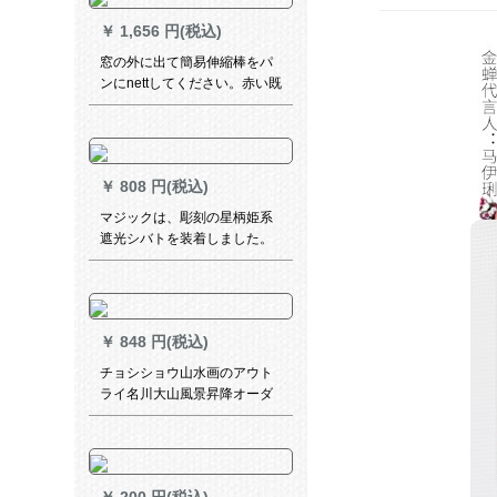
ーケーホールの扫き出し窓カ
￥
1,656 円(税込)
ーテーテーオウーダレァァァ
ァーダーダーメトの幅は1
窓の外に出て簡易伸縮棒をパ
m*2.7 mです。
ンにnettしてください。赤い既
制カーターテ`ジ`ジはレンター
ムの部屋の遮光布の色の藤ツ
ルの叶幅が2.0 X高い1.8【Cリ
ングの双开式】
￥
808 円(税込)
マジックは、彫刻の星柄姫系
遮光シバトを装着しました。
寝室のレンタムの遮光布にレ-
スをプロラスします。
￥
848 円(税込)
チョシショウ山水画のアウト
ライ名川大山風景昇降オーダ
ダテーンの個性的なイラスト
遮光キラー式キッド断人气的
電气的カーテーン完全遮光生
地毎平方オーダテにお聞きし