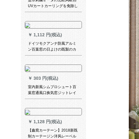
霊水刺繍オーダの北欧风断热
UVカートカーリングを免除し
ます。
￥
1,112 円(税込)
ドイツモクアンナ防風アルミ
ン百葉窓の日よけの既製のカ
ーンテオン·ファ·寝室リビデン
ト·バーレルルルダーダーダー
ダーダーダーダーダーダー
￥
303 円(税込)
室内新風シムプロシュート百
葉窓通風口换気窓ジットレイ
ンのドアの壁の重用パネ
350*350(開孔300*300 mm)
￥
1,128 円(税込)
【鑫窩カーテーン】2018新既
制カーテージン洋风レーベル