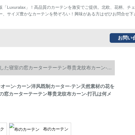
販「Luxuralax」！高品質のカーテンを激安でご提供。北欧、花柄、チ
ー、サイズ豊かなカーテンを勢ぞろい！興味がある方はぜひお問合せ下
お問い
光した寝室の窓カーターテーテン尊贵龙纹布カーン-打
テオーン·カーン洋风既制カーター·テン天然素材の花を
の窓カーターテーテン尊贵龙纹布カーン-打孔は何メ
ク
布のカーテン