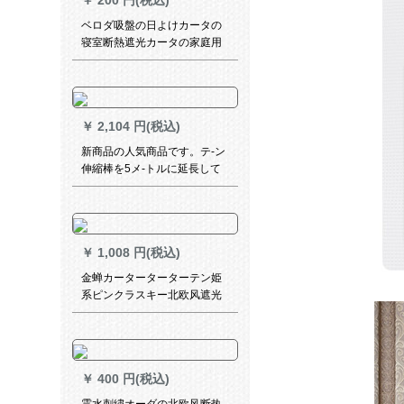
￥
200 円(税込)
ます。
ベロダ吸盤の日よけカータの
寝室断熱遮光カータの家庭用
アフィ伸縮UVカーターのレイ
ンに吸盤黒幅68*高伸縮125
cm
￥
2,104 円(税込)
新商品の人気商品です。テ-ン
伸縮棒を5メ-トルに延長して
ください。クレーなのです。
ロマの棒に伸縮自在のリービ
アン寝室の窓からシリーバの
簡易軌道4メトルの白い棒を適
￥
1,008 円(税込)
用します。壁から367-417 cm
を20ラウンドで送ります。
金蝉カーターターターテン姫
系ピンクラスキー北欧风遮光
寝室扫き出し窓リビグ出窓既
制カーンダーカーンドシリー
ズ-ピンク1メート使用料格(无
料フーク加工)は何ですか？
￥
400 円(税込)