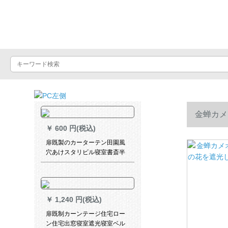
Luxuralax
金蝉カメ
￥
600 円(税込)
孔は何メト
扉既製のカーターテン田園風
穴あけスタリビル寝室書斎半
遮光布の短いカーターターテ
ンハーフカーンハーフカーリ
ングリング
￥
1,240 円(税込)
扉既制カーンテージ住宅ロー
ン住宅出窓寝室遮光寝室ベル