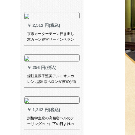
ビグン寝室全物理遮光防風保
温サンバイザス宿舎ベルンダ
ングバックカラー布（改高可
能）幅3 m*高さ2.7 m打穴款
￥
2,512 円(税込)
京东カーターテーン扫き出し
窓カーン寝室リービンベラン
ダー既製カーターテーン遮光
レインレインレインレインレ
インシリーズシリーズシリー
ズシリーズシリーズシリーズ
￥
256 円(税込)
シリーズシリーズシリーズ3.5
打孔麻洗いコースト混紡レイ
燦虹重厚手堅美アルミオンカ
ンレインレインシリーズシリ
レンL型出窓ベロンダ寝室が曲
ーズシリーズシリーズ厚い手
折可能なアーチ状のカーーン
遮音シンダ布地（パンチング
ガリードのトレーにモノレル
カーン一面）
の静音土豪ゴルドモアノレが
装着されています。
￥
1,242 円(税込)
别格学生寮の高精密ベルのテ
ーリングの上に下の日よけの
布団を敷いて、男女生の黒高