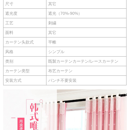
尺寸
其它
遮光度
遮光（70%-90%）
工艺
刺繍
面料
其它
カーテン头款式
平帷
风格
シンプル
类别
既製カーテンカーテン/レースカーテン
カーテン类型
布艺カーテン
安装方式
パンチ不要安装