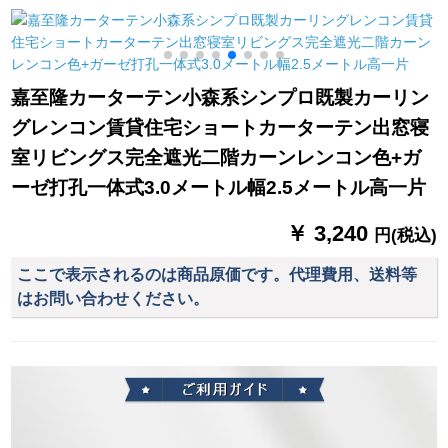
ドバーンドバーンド
ーンブレン-1.5メトル
出し窓布芸カビオ家
バーンドバーンドバ
幅x 2.7高一片
装别工程カーテージ
ーンドドドカープス
绿2メナートX 2.7メ
キー壁フック洋风カ
トル连接款
嘉至隆カーターテン小森系シンプロ既製カーリン
ータテテテテ
グレンコン賃貸住宅ショートカーターテン出窓寝
室リビングス完全遮光二階カーンレンコン色+ガ
ーゼ打孔一体式3.0メートル幅2.5メートル高一片
￥ 3,240
円(税込)
ここで表示されるのは商品原価です。代理費用、送料等
はお問い合わせください。