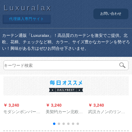
Luxuralax
お問い合わせ
代理購入専門サイト
カーテン通販「Luxuralax」！高品質のカーテンを激安でご提供。北
欧、花柄、チェックなど柄、カラー、サイズ豊かなカーテンを勢ぞろ
い！興味がある方はぜひお問合せ下さいませ。
￥ 3,240
￥ 3,240
￥ 3,240
￥
モダシンボンバード
美契约カーン北欧风
武汉カノンのリンカ
バーンドバーンドバ
アニメープロスタッ
ーン厚手遮光モダシ
ーンドバーンドバー
ド寝室リングベルダ
ンプ北欧カビオン寝
ンドバーンドバーン
ー子供给部屋遮光カ
室扫き出し窓窓窓外