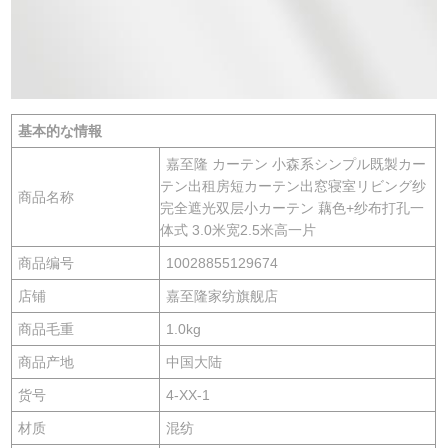
基本的な情報
嘉至隆 カーテン 小森系シンプル既製カー
テン出租房短カーテン出窓寝室リビング纱
商品名称
完全遮光双层小カーテン 藕色+纱布打孔一
体式 3.0米宽2.5米高一片
商品编号
10028855129674
店铺
嘉至隆家纺旗舰店
商品毛重
1.0kg
商品产地
中国大陆
货号
4-XX-1
材质
混纺